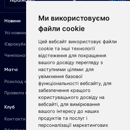
Українська
Top
Ми використовуємо
Новини
Медіа
файли cookie
Усі новини
Динамо TV
Цей вебсайт використовує файли
Єврокубки
Фотогалерея
cookie та інші технології
Чемпіонат України
відстеження для покращення
Акредитація
вашого досвіду перегляду з
наступними цілями:
для
Матчі
Команда
увімкнення базової
Розклад матчів
Перша команда
функціональності вебсайту
,
для
забезпечення кращого
Правила поведінки
U19
користувацького досвіду на
вебсайті
,
для вимірювання
Клуб
вашого інтересу до наших
продуктів та послуг і
Контакти
персоналізації маркетингових