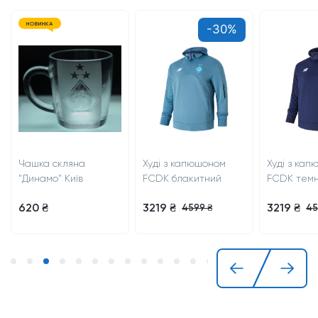
НОВИНКА
-30%
Чашка скляна
Худі з капюшоном
Худі з ка
"Динамо" Київ
FCDK блакитний
FCDK темн
620 ₴
3219 ₴
3219 ₴
4599 ₴
45