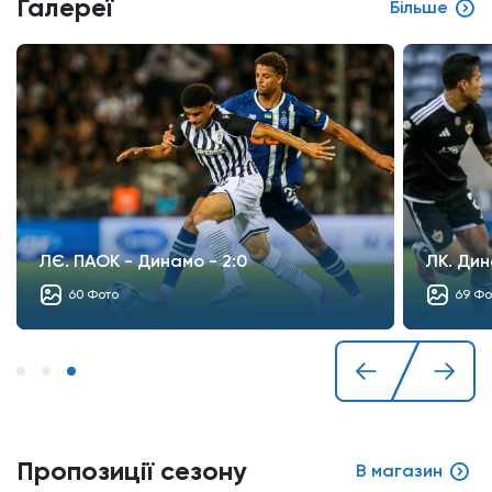
Галереї
Більше
ЛЄ. ПАОК - Динамо - 2:0
ЛК. Дин
60 Фото
69 Фо
Пропозиції сезону
В магазин