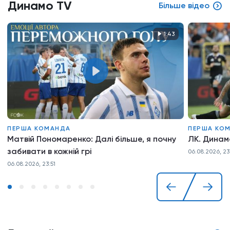
Динамо TV
Більше відео
1:43
ПЕРША КОМАНДА
ПЕРША КО
Матвій Пономаренко: Далі більше, я почну
ЛК. Динамо
забивати в кожній грі
06.08.2026, 23
06.08.2026, 23:51