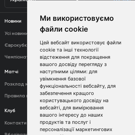
Ми використовуємо
Новини
Медіа
файли cookie
Усі новини
Динамо TV
Цей вебсайт використовує файли
Єврокубки
Фотогалерея
cookie та інші технології
Чемпіонат України
відстеження для покращення
Акредитація
вашого досвіду перегляду з
наступними цілями:
для
Матчі
Команда
увімкнення базової
Розклад матчів
Перша команда
функціональності вебсайту
,
для
забезпечення кращого
Правила поведінки
U19
користувацького досвіду на
вебсайті
,
для вимірювання
Клуб
вашого інтересу до наших
продуктів та послуг і
Контакти
персоналізації маркетингових
Вболівальникам