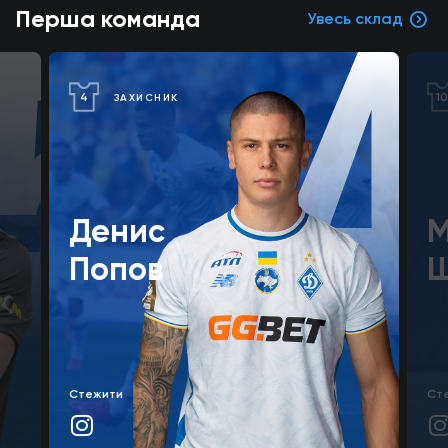
5
4
Перша команда
Увесь склад
4
10
ЗАХИСНИК
Денис
М
Попов
Ш
Стежити
Ст