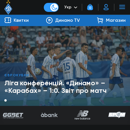
Укр
0
Квитки
Динамо TV
Магазин
ЄВРОКУБКИ
Ліга конференцій. «Динамо» –
«Карабах» – 1:0. Звіт про матч