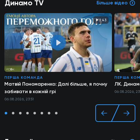
Динамо TV
Більше відео
1:43
ПЕРША КОМАНДА
ПЕРША КО
Матвій Пономаренко: Далі більше, я почну
ЛК. Динамо
забивати в кожній грі
06.08.2026, 23
06.08.2026, 23:51