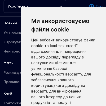
Українська
Top
Ми використовуємо
Новини
Медіа
файли cookie
Усі новини
Динамо TV
Цей вебсайт використовує файли
Єврокубки
Фотогалерея
cookie та інші технології
Чемпіонат України
відстеження для покращення
Акредитація
вашого досвіду перегляду з
наступними цілями:
для
Матчі
Команда
увімкнення базової
Розклад матчів
Перша команда
функціональності вебсайту
,
для
забезпечення кращого
Правила поведінки
U19
користувацького досвіду на
вебсайті
,
для вимірювання
Клуб
вашого інтересу до наших
продуктів та послуг і
Контакти