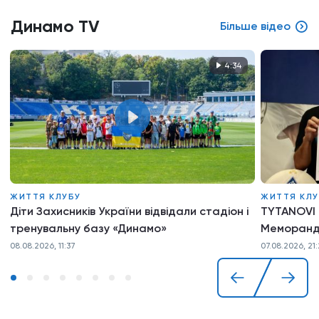
Динамо TV
Більше відео
4:34
ЖИТТЯ КЛУБУ
ЖИТТЯ КЛУ
Діти Захисників України відвідали стадіон і
TYTANOVI 
тренувальну базу «Динамо»
Меморанд
08.08.2026, 11:37
07.08.2026, 21