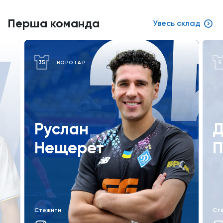
5
4
Перша команда
Увесь склад
4
10
ЗАХИСНИК
Денис
М
Попов
Ш
Стежити
Ст