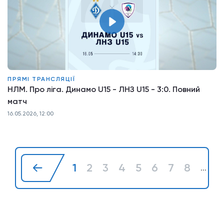
ПРЯМІ ТРАНСЛЯЦІЇ
НЛМ. Про ліга. Динамо U15 - ЛНЗ U15 - 3:0. Повний
матч
16.05.2026, 12:00
1
2
3
4
5
6
7
8
2
...