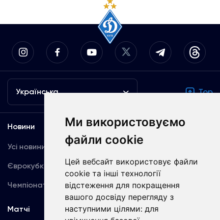
Українська
Top
Ми використовуємо
Новини
Медіа
файли cookie
Усі новини
Динамо TV
Цей вебсайт використовує файли
Єврокубки
Фотогалерея
cookie та інші технології
Чемпіонат України
відстеження для покращення
Акредитація
вашого досвіду перегляду з
наступними цілями:
для
Матчі
Команда