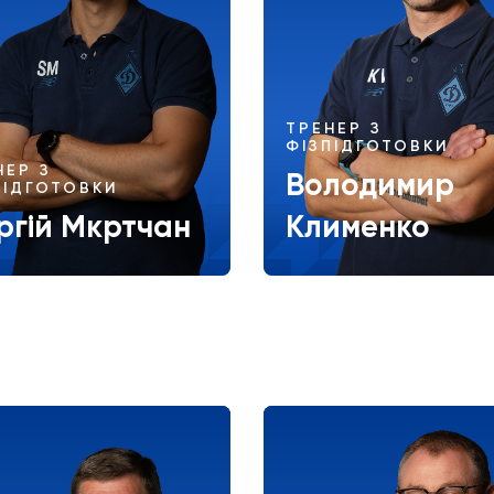
ТРЕНЕР З
ФІЗПІДГОТОВКИ
НЕР З
Володимир
ПІДГОТОВКИ
ргій Мкртчан
Клименко
Більше
Більше