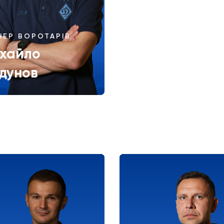
НЕР ВОРОТАРІВ
хайло
дунов
Більше