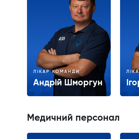
ЛІКАР КОМАНДИ
ЛІК
Андрій Шморгун
Іг
Більше
Медичний персонал