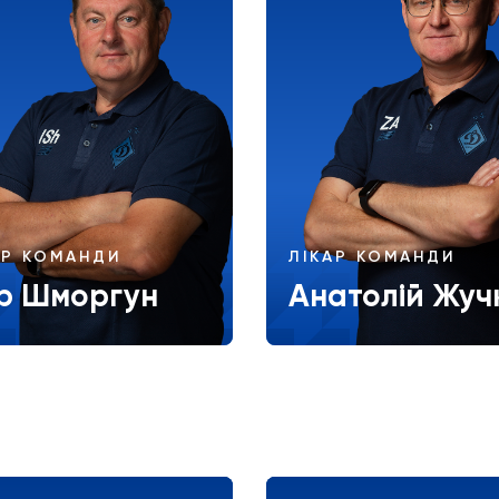
АР КОМАНДИ
ЛІКАР КОМАНДИ
ор Шморгун
Анатолій Жуч
Більше
Більше