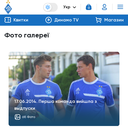
Укр
0
Квитки
Динамо TV
Магазин
Фото галереї
17.06.2014. Перша команда вийшла з
выдпуски
68 Фото