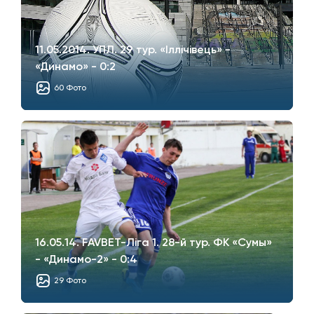
11.05.2014. УПЛ. 29 тур. «Iллiчiвець» -
«Динамо» - 0:2
60 Фото
16.05.14. FAVBET-Ліга 1. 28-й тур. ФК «Сумы»
- «Динамо-2» - 0:4
29 Фото