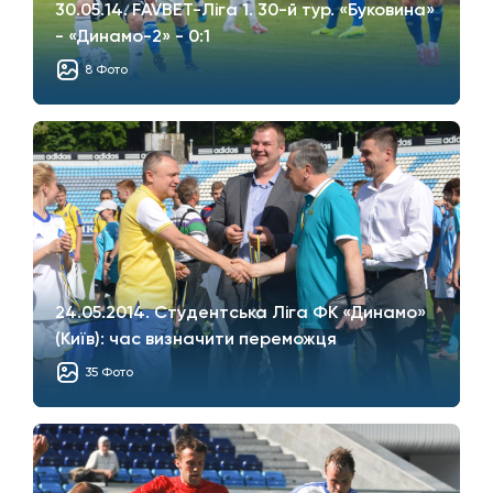
30.05.14. FAVBET-Ліга 1. 30-й тур. «Буковина»
- «Динамо-2» - 0:1
8 Фото
24.05.2014. Студентська Ліга ФК «Динамо»
(Київ): час визначити переможця
35 Фото