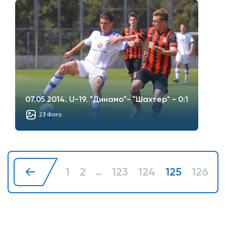
07.05.2014. U-19. "Динамо"- "Шахтер" - 0:1
23 Фото
1
2
123
124
125
126
1
...