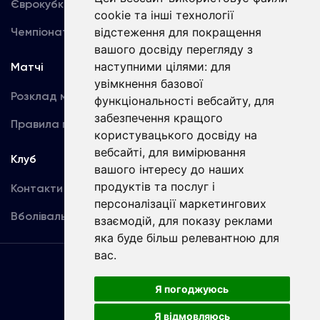
Єврокубки
Фотогалерея
cookie та інші технології
Чемпіонат України
відстеження для покращення
Акредитація
вашого досвіду перегляду з
наступними цілями:
для
Матчі
Команда
увімкнення базової
Розклад матчів
Перша команда
функціональності вебсайту
,
для
забезпечення кращого
Правила поведінки
U19
користувацького досвіду на
вебсайті
,
для вимірювання
Клуб
вашого інтересу до наших
продуктів та послуг і
Контакти
персоналізації маркетингових
Вболівальникам
взаємодій
,
для показу реклами
яка буде більш релевантною для
вас
.
Угода
користувача
Я погоджуюсь
Я відмовляюсь