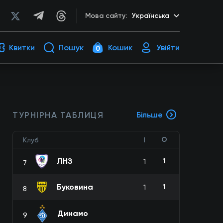
Мова сайту:
Українська
Квитки
Пошук
Кошик
Увійти
0
ТУРНІРНА ТАБЛИЦЯ
Більше
О
Клуб
І
ЛНЗ
1
1
7
Буковина
1
1
8
Динамо
9