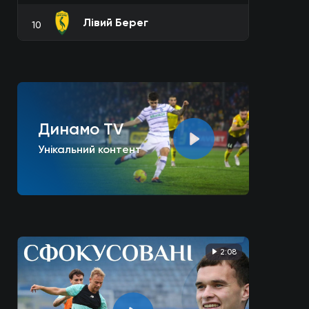
Лівий Берег
10
Динамо TV
Унікальний контент
2:08