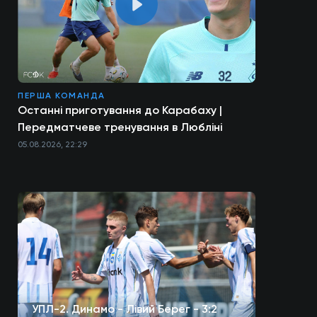
ПЕРША КОМАНДА
Останні приготування до Карабаху |
Передматчеве тренування в Любліні
05.08.2026, 22:29
УПЛ-2. Динамо - Лівий Берег - 3:2