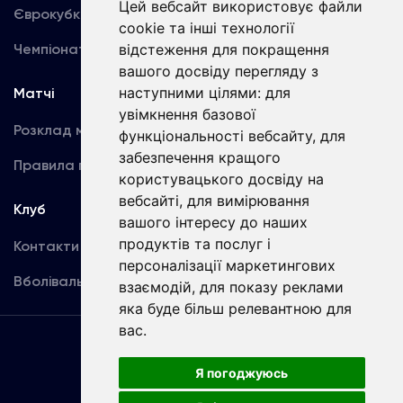
Цей вебсайт використовує файли
Єврокубки
Фотогалерея
cookie та інші технології
Чемпіонат України
відстеження для покращення
Акредитація
вашого досвіду перегляду з
наступними цілями:
для
Матчі
Команда
увімкнення базової
Розклад матчів
Перша команда
функціональності вебсайту
,
для
забезпечення кращого
Правила поведінки
U19
користувацького досвіду на
вебсайті
,
для вимірювання
Клуб
вашого інтересу до наших
продуктів та послуг і
Контакти
персоналізації маркетингових
Вболівальникам
взаємодій
,
для показу реклами
яка буде більш релевантною для
вас
.
Угода
користувача
Я погоджуюсь