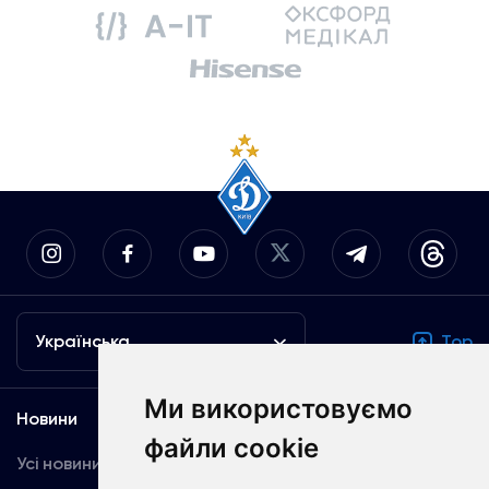
Українська
Top
Ми використовуємо
Новини
Медіа
файли cookie
Усі новини
Динамо TV