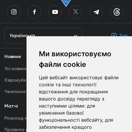
Українська
Top
Ми використовуємо
Новини
Медіа
файли cookie
Усі новини
Динамо TV
Цей вебсайт використовує файли
Єврокубки
Фотогалерея
cookie та інші технології
Чемпіонат України
відстеження для покращення
Акредитація
вашого досвіду перегляду з
наступними цілями:
для
Матчі
Команда
увімкнення базової
Розклад матчів
Перша команда
функціональності вебсайту
,
для
забезпечення кращого
Правила поведінки
U19