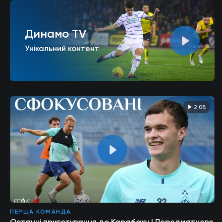
Динамо TV
Унікальний контент
2:08
ПЕРША КОМАНДА
Останні приготування до Карабаху | Передматчеве