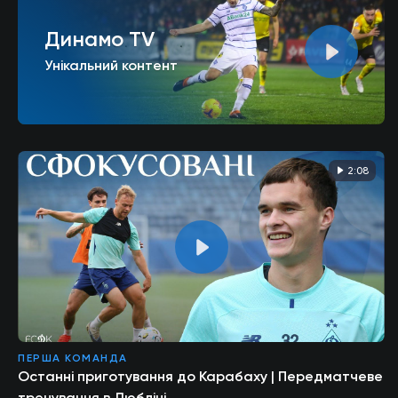
Динамо TV
Унікальний контент
2:08
ПЕРША КОМАНДА
Останні приготування до Карабаху | Передматчеве
тренування в Любліні