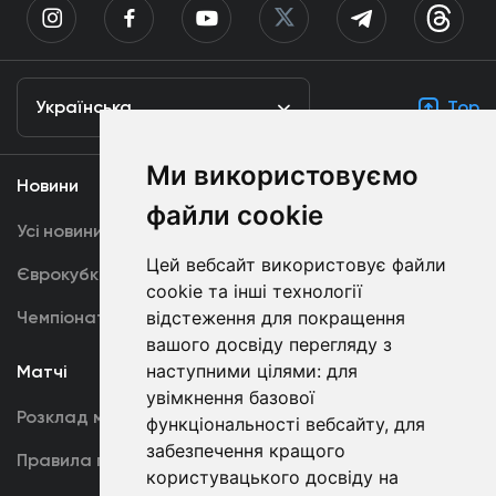
Українська
Top
Ми використовуємо
Новини
Медіа
файли cookie
Усі новини
Динамо TV
Цей вебсайт використовує файли
Єврокубки
Фотогалерея
cookie та інші технології
Чемпіонат України
відстеження для покращення
Акредитація
вашого досвіду перегляду з
наступними цілями:
для
Матчі
Команда
увімкнення базової
Розклад матчів
Перша команда
функціональності вебсайту
,
для
забезпечення кращого
Правила поведінки
U19
користувацького досвіду на