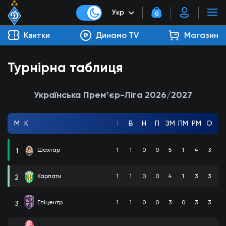
Укр
0
Квитки
Динамо TV
Магазин
Турнірна таблиця
Українська Премʼєр-Ліга 2026/2027
М
К
І
В
Н
П
ЗМ
ПМ
РМ
О
Шахтар
1
1
0
0
5
1
4
3
1
Карпати
1
1
0
0
4
1
3
3
2
Епіцентр
1
1
0
0
3
0
3
3
3