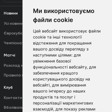
Ми використовуємо
Новини
Медіа
файли cookie
Усі новини
Динамо TV
Цей вебсайт використовує файли
Єврокубки
Фотогалерея
cookie та інші технології
Чемпіонат України
відстеження для покращення
Акредитація
вашого досвіду перегляду з
наступними цілями:
для
Матчі
Команда
увімкнення базової
Розклад матчів
Перша команда
функціональності вебсайту
,
для
забезпечення кращого
Правила поведінки
U19
користувацького досвіду на
вебсайті
,
для вимірювання
Клуб
вашого інтересу до наших
продуктів та послуг і
Контакти
персоналізації маркетингових
Вболівальникам
взаємодій
,
для показу реклами