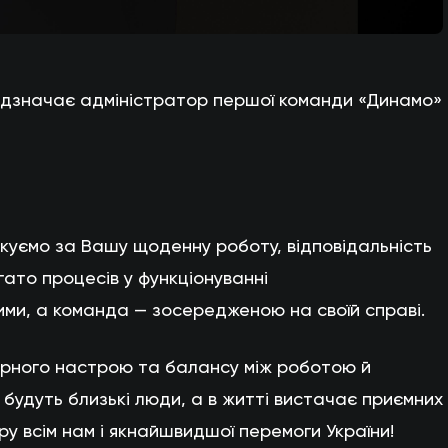
відзначає адміністратор першої команди «Динамо»
якуємо за Вашу щоденну роботу, відповідальність
гато процесів у функціонуванні
ми, а команда — зосередженою на своїй справі.
гарного настрою та балансу між роботою й
 будуть близькі люди, а в житті вистачає приємних
ру всім нам і якнайшвидшої перемоги України!