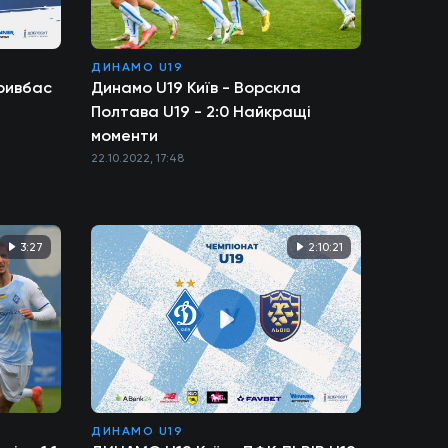
ДИНАМО U19
Кривбас
Динамо U19 Київ - Ворскла
Полтава U19 - 2:0 Найкращі
моменти
22.10.2022, 17:48
3:27
2:10:21
ДИНАМО U19