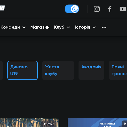
Команди
Магазин
Клуб
Історія
Динамо
Життя
Академія
Прямі
U19
клубу
трансл
2:42