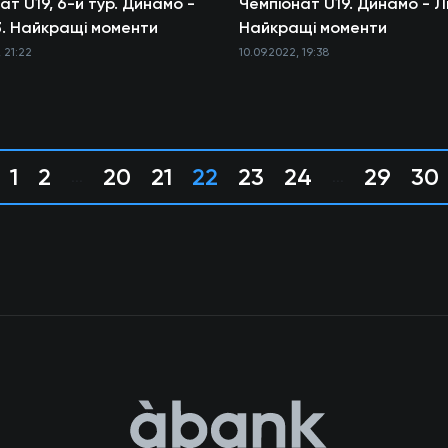
ат U19, 6-й тур. Динамо -
Чемпіонат U19. Динамо - Льв
:3. Найкращі моменти
Найкращі моменти
 21:22
10.09.2022, 19:38
1
2
20
21
22
23
24
29
30
...
...