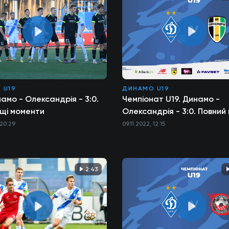
 U19
ДИНАМО U19
намо - Олександрія - 3:0.
Чемпіонат U19. Динамо -
щі моменти
Олександрія - 3:0. Повний
 20:29
09.11.2022, 12:15
2:43