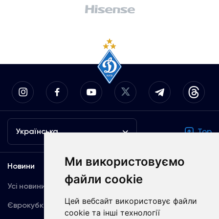
Українська
Top
Ми використовуємо
Новини
Медіа
файли cookie
Усі новини
Динамо TV
Цей вебсайт використовує файли
Єврокубки
Фотогалерея
cookie та інші технології