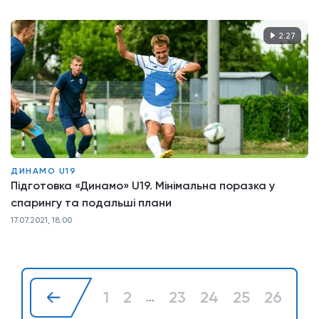
2:27
ДИНАМО U19
Підготовка «Динамо» U19. Мінімальна поразка у
спарингу та подальші плани
17.07.2021, 18:00
1
2
23
24
25
26
27
...