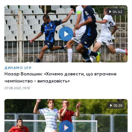
04:42
ДИНАМО U19
Назар Волошин: «Хочемо довести, що втрачене
чемпіонство - випадковість»
07.08.2021, 19:51
05:28