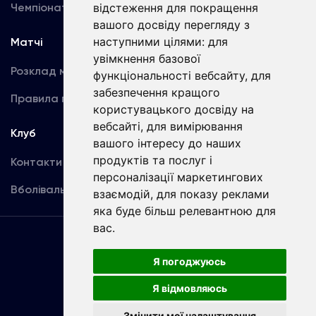
Чемпіонат України
відстеження для покращення
Акредитація
вашого досвіду перегляду з
наступними цілями:
для
Матчі
Команда
увімкнення базової
Розклад матчів
Перша команда
функціональності вебсайту
,
для
забезпечення кращого
Правила поведінки
U19
користувацького досвіду на
вебсайті
,
для вимірювання
Клуб
вашого інтересу до наших
продуктів та послуг і
Контакти
персоналізації маркетингових
Вболівальникам
взаємодій
,
для показу реклами
яка буде більш релевантною для
вас
.
Угода
користувача
Я погоджуюсь
Я відмовляюсь
Copyright © ФК «Динамо» Київ
Змінити мої налаштування