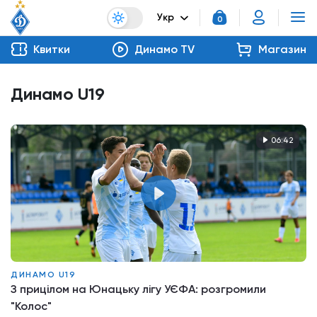
Укр
0
Квитки
Динамо TV
Магазин
Динамо U19
06:42
ДИНАМО U19
З прицілом на Юнацьку лігу УЄФА: розгромили
"Колос"