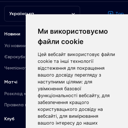
Українська
Top
Ми використовуємо
Новини
Медіа
файли cookie
Усі новини
Динамо TV
Цей вебсайт використовує файли
Єврокубки
Фотогалерея
cookie та інші технології
Чемпіонат України
відстеження для покращення
Акредитація
вашого досвіду перегляду з
наступними цілями:
для
Матчі
Команда
увімкнення базової
Розклад матчів
Перша команда
функціональності вебсайту
,
для
забезпечення кращого
Правила поведінки
U19
користувацького досвіду на
вебсайті
,
для вимірювання
Клуб
вашого інтересу до наших