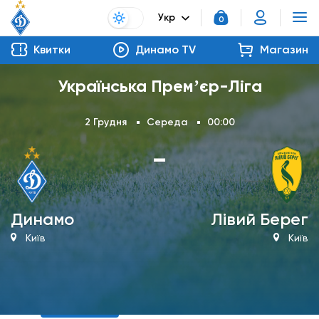
Укр
0
Квитки
Динамо TV
Магазин
Українська Премʼєр-Ліга
2 Грудня
Середа
00:00
-
Динамо
Лівий Берег
Київ
Київ