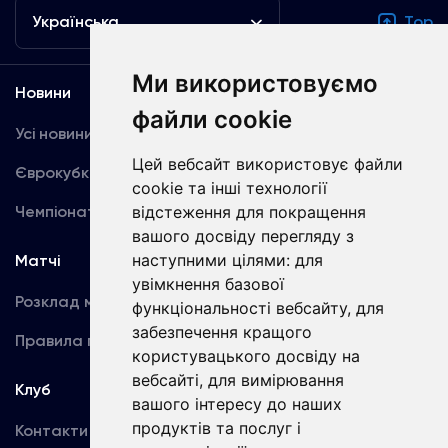
Українська
Top
Ми використовуємо
Новини
Медіа
файли cookie
Усі новини
Динамо TV
Цей вебсайт використовує файли
Єврокубки
Фотогалерея
cookie та інші технології
Чемпіонат України
відстеження для покращення
Акредитація
вашого досвіду перегляду з
наступними цілями:
для
Матчі
Команда
увімкнення базової
Розклад матчів
Перша команда
функціональності вебсайту
,
для
забезпечення кращого
Правила поведінки
U19
користувацького досвіду на
вебсайті
,
для вимірювання
Клуб
вашого інтересу до наших
продуктів та послуг і
Контакти