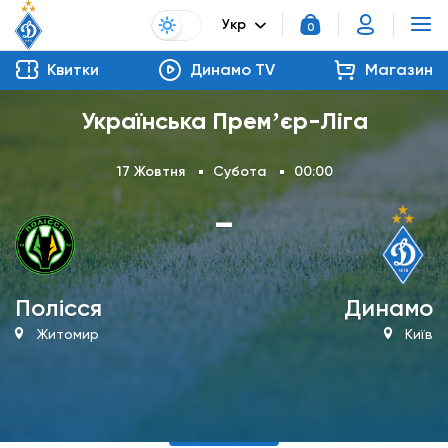
Укр
0
Квитки
Динамо TV
Магазин
Українська Премʼєр-Ліга
17 Жовтня
Субота
00:00
-
Полісся
Динамо
Житомир
Київ