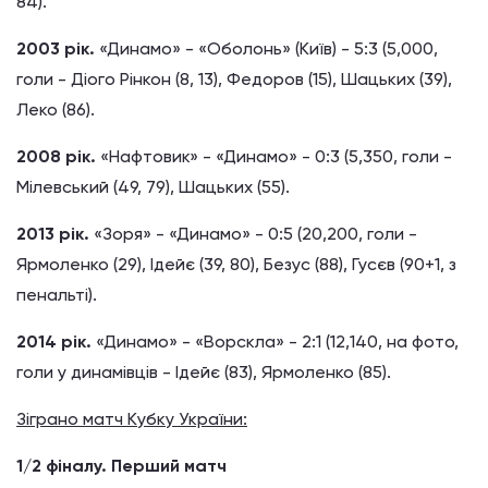
84).
2003 рік.
«Динамо» - «Оболонь» (Київ) - 5:3 (5,000,
голи - Діого Рінкон (8, 13), Федоров (15), Шацьких (39),
Леко (86).
2008 рік.
«Нафтовик» - «Динамо» - 0:3 (5,350, голи -
Мілевський (49, 79), Шацьких (55).
2013 рік.
«Зоря» - «Динамо» - 0:5 (20,200, голи -
Ярмоленко (29), Ідейє (39, 80), Безус (88), Гусєв (90+1, з
пенальті).
2014 рік.
«Динамо» - «Ворскла» - 2:1 (12,140, на фото,
голи у динамівців - Ідейє (83), Ярмоленко (85).
Зіграно матч Кубку України:
1/2 фіналу. Перший матч