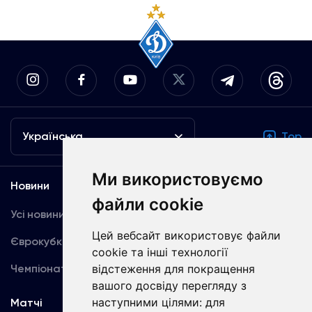
Українська
Top
Ми використовуємо
Новини
Медіа
файли cookie
Усі новини
Динамо TV
Цей вебсайт використовує файли
Єврокубки
Фотогалерея
cookie та інші технології
Чемпіонат України
Акредитація
відстеження для покращення
вашого досвіду перегляду з
наступними цілями:
для
Матчі
Команда