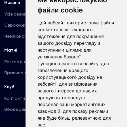
Новини
Медіа
файли cookie
Усі новини
Динамо TV
Цей вебсайт використовує файли
Єврокубки
Фотогалерея
cookie та інші технології
Чемпіонат України
Акредитація
відстеження для покращення
вашого досвіду перегляду з
наступними цілями:
для
Матчі
Команда
увімкнення базової
Розклад матчів
Перша команда
функціональності вебсайту
,
для
забезпечення кращого
Правила поведінки
U19
користувацького досвіду на
вебсайті
,
для вимірювання
Клуб
вашого інтересу до наших
продуктів та послуг і
Контакти
персоналізації маркетингових
Вболівальникам
взаємодій
,
для показу реклами
яка буде більш релевантною для
вас
.