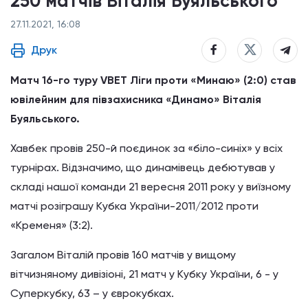
250 матчів Віталія Буяльського
27.11.2021, 16:08
Друк
Матч 16-го туру VBET Ліги проти «Минаю» (2:0) став
ювілейним для півзахисника «Динамо» Віталія
Буяльського.
Хавбек провів 250-й поєдинок за «біло-синіх» у всіх
турнірах. Відзначимо, що динамівець дебютував у
складі нашої команди 21 вересня 2011 року у виїзному
матчі розіграшу Кубка України-2011/2012 проти
«Кременя» (3:2).
Загалом Віталій провів 160 матчів у вищому
вітчизняному дивізіоні, 21 матч у Кубку України, 6 - у
Суперкубку, 63 – у єврокубках.