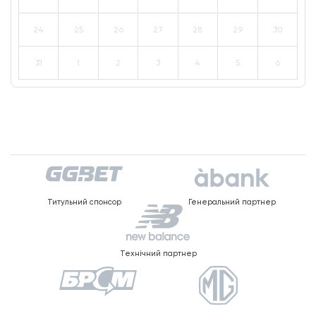
24
25
26
27
28
29
30
31
1
2
3
4
5
6
Титульний спонсор
Генеральний партнер
Технічний партнер