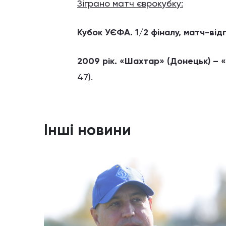
Зіграно матч єврокубку:
Кубок УЄФА. 1/2 фіналу, матч-від
2009 рік. «Шахтар» (Донецьк) – «
47).
Інші новини