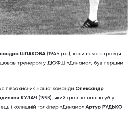
сандра
ШПАКОВА
(1946 р.н.), колишнього гравця
рацював тренером у ДЮФШ «Динамо», був першим
ує півзахисник нашої команди
Олександр
адислав КУЛАЧ
(1993), який грав за наш клуб у
нець і колишній голкіпер «Динамо»
Артур РУДЬКО