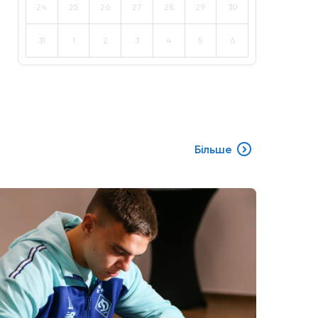
24
25
26
27
28
29
30
31
1
2
3
4
5
6
Більше