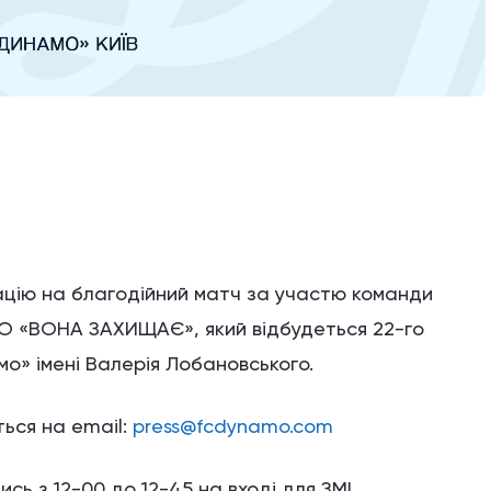
цію на благодійний матч за участю команди
 ГО «ВОНА ЗАХИЩАЄ», який відбудеться 22-го
мо» імені Валерія Лобановського.
ься на email:
press@fcdynamo.com
сь з 12-00 до 12-45 на вході для ЗМІ