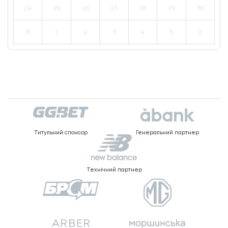
24
25
26
27
28
29
30
31
1
2
3
4
5
6
Титульний спонсор
Генеральний партнер
Технічний партнер