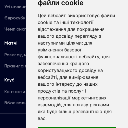
файли cookie
Усі новини
Динамо TV
Цей вебсайт використовує файли
Єврокубки
Фотогалерея
cookie та інші технології
Чемпіонат України
Акредитація
відстеження для покращення
вашого досвіду перегляду з
наступними цілями:
для
Матчі
Команда
увімкнення базової
Розклад матчів
Перша команда
функціональності вебсайту
,
для
забезпечення кращого
Правила поведінки
U19
користувацького досвіду на
вебсайті
,
для вимірювання
Клуб
вашого інтересу до наших
продуктів та послуг і
Контакти
персоналізації маркетингових
Вболівальникам
взаємодій
,
для показу реклами
яка буде більш релевантною для
вас
.
Угода