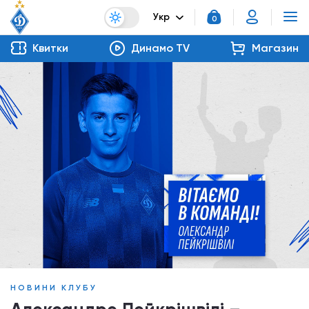
Укр
0
Квитки
Динамо TV
Магазин
НОВИНИ КЛУБУ