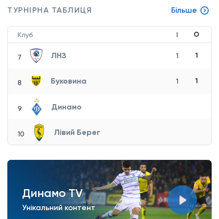
ТУРНІРНА ТАБЛИЦЯ
Більше
О
Клуб
І
ЛНЗ
1
1
7
Буковина
1
1
8
Динамо
9
Лівий Берег
10
Динамо TV
Унікальний контент