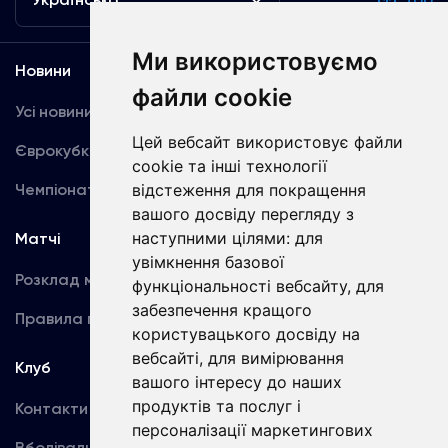
Ми використовуємо
Новини
Медіа
файли cookie
Усі новини
Динамо TV
Цей вебсайт використовує файли
Єврокубки
Фотогалерея
cookie та інші технології
Чемпіонат України
відстеження для покращення
Акредитація
вашого досвіду перегляду з
наступними цілями:
для
Матчі
Команда
увімкнення базової
Розклад матчів
Перша команда
функціональності вебсайту
,
для
забезпечення кращого
Правила поведінки
U19
користувацького досвіду на
вебсайті
,
для вимірювання
Клуб
вашого інтересу до наших
продуктів та послуг і
Контакти
персоналізації маркетингових
Вболівальникам