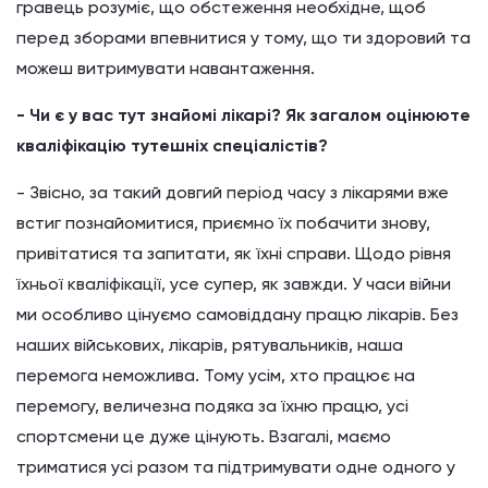
гравець розуміє, що обстеження необхідне, щоб
перед зборами впевнитися у тому, що ти здоровий та
можеш витримувати навантаження.
- Чи є у вас тут знайомі лікарі? Як загалом оцінююте
кваліфікацію тутешніх спеціалістів?
- Звісно, за такий довгий період часу з лікарями вже
встиг познайомитися, приємно їх побачити знову,
привітатися та запитати, як їхні справи. Щодо рівня
їхньої кваліфікації, усе супер, як завжди. У часи війни
ми особливо цінуємо самовіддану працю лікарів. Без
наших військових, лікарів, рятувальників, наша
перемога неможлива. Тому усім, хто працює на
перемогу, величезна подяка за їхню працю, усі
спортсмени це дуже цінують. Взагалі, маємо
триматися усі разом та підтримувати одне одного у