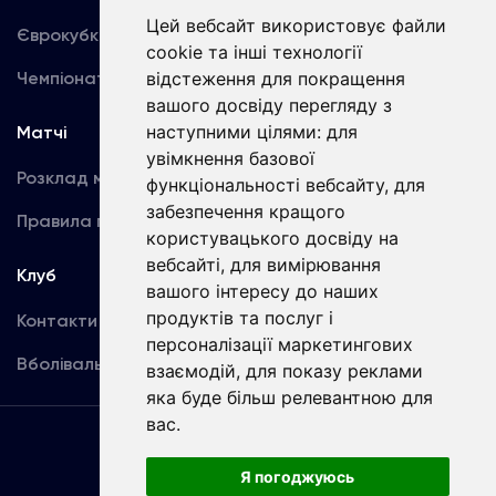
Цей вебсайт використовує файли
Єврокубки
Фотогалерея
cookie та інші технології
Чемпіонат України
Акредитація
відстеження для покращення
вашого досвіду перегляду з
наступними цілями:
для
Матчі
Команда
увімкнення базової
Розклад матчів
Перша команда
функціональності вебсайту
,
для
забезпечення кращого
Правила поведінки
U19
користувацького досвіду на
вебсайті
,
для вимірювання
Клуб
вашого інтересу до наших
продуктів та послуг і
Контакти
персоналізації маркетингових
Вболівальникам
взаємодій
,
для показу реклами
яка буде більш релевантною для
вас
.
Угода
користувача
Я погоджуюсь