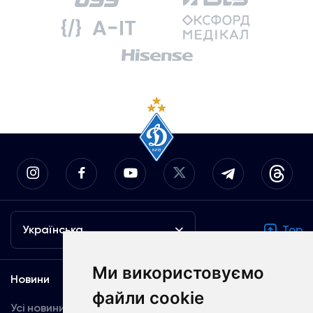
Українська
Top
Ми використовуємо
Новини
Медіа
файли cookie
Усі новини
Динамо TV