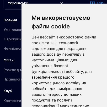
Українська
Top
Ми використовуємо
Новини
Медіа
файли cookie
Усі новини
Динамо TV
Цей вебсайт використовує файли
Єврокубки
Фотогалерея
cookie та інші технології
Чемпіонат України
Акредитація
відстеження для покращення
вашого досвіду перегляду з
наступними цілями:
для
Матчі
Команда
увімкнення базової
Розклад матчів
Перша команда
функціональності вебсайту
,
для
забезпечення кращого
Правила поведінки
U19
користувацького досвіду на
вебсайті
,
для вимірювання
Клуб
вашого інтересу до наших
продуктів та послуг і
Контакти
персоналізації маркетингових