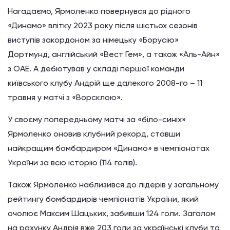
Нагадаємо, Ярмоленко повернувся до рідного
«Динамо» влітку 2023 року після шістьох сезонів
виступів закордоном за німецьку «Борусію»
Дортмунд, англійський «Вест Гем», а також «Аль-Айн»
з ОАЕ. А дебютував у складі першої команди
київського клубу Андрій ще далекого 2008-го – 11
травня у матчі з «Ворсклою».
У своєму попередньому матчі за «біло-синіх»
Ярмоленко оновив клубний рекорд, ставши
найкращим бомбардиром «Динамо» в чемпіонатах
України за всю історію (114 голів).
Також Ярмоленко наблизився до лідерів у загальному
рейтингу бомбардирів чемпіонатів України, який
очолює Максим Шацьких, забивши 124 голи. Загалом
на рахунку Андрія вже 203 голи за українські клуби та