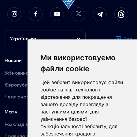
Українська
Top
Ми використовуємо
Новини
Медіа
файли cookie
Усі новини
Динамо TV
Цей вебсайт використовує файли
Єврокубки
Фотогалерея
cookie та інші технології
Чемпіонат України
Акредитація
відстеження для покращення
вашого досвіду перегляду з
наступними цілями:
для
Матчі
Команда
увімкнення базової
Розклад матчів
Перша команда
функціональності вебсайту
,
для
забезпечення кращого
Правила поведінки
U19