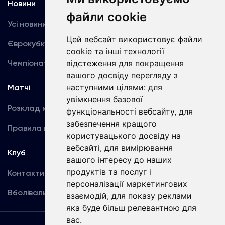
Новини
Медіа
файли cookie
Усі новини
Динамо TV
Цей вебсайт використовує файли
Єврокубки
Фотогалерея
cookie та інші технології
Чемпіонат України
відстеження для покращення
Акредитація
вашого досвіду перегляду з
наступними цілями:
для
Матчі
Команда
увімкнення базової
Розклад матчів
Перша команда
функціональності вебсайту
,
для
забезпечення кращого
Правила поведінки
U19
користувацького досвіду на
вебсайті
,
для вимірювання
Клуб
вашого інтересу до наших
продуктів та послуг і
Контакти
персоналізації маркетингових
Вболівальникам
взаємодій
,
для показу реклами
яка буде більш релевантною для
вас
.