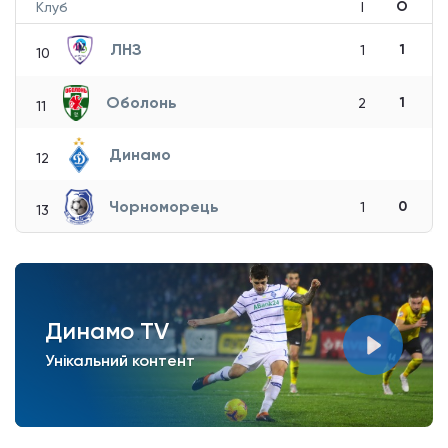
О
Клуб
І
ЛНЗ
1
1
10
Оболонь
1
2
11
Динамо
12
Чорноморець
0
1
13
Динамо TV
Унікальний контент