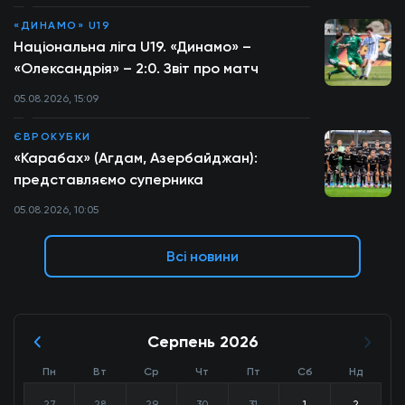
«ДИНАМО» U19
Національна ліга U19. «Динамо» –
«Олександрія» – 2:0. Звіт про матч
05.08.2026, 15:09
ЄВРОКУБКИ
«Карабах» (Агдам, Азербайджан):
представляємо суперника
05.08.2026, 10:05
Всі новини
Серпень 2026
Пн
Вт
Ср
Чт
Пт
Сб
Нд
27
28
29
30
31
1
2