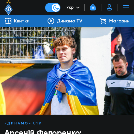
Укр
0
Квитки
Динамо TV
Магазин
«ДИНАМО» U19
Арсеній Федоренко: