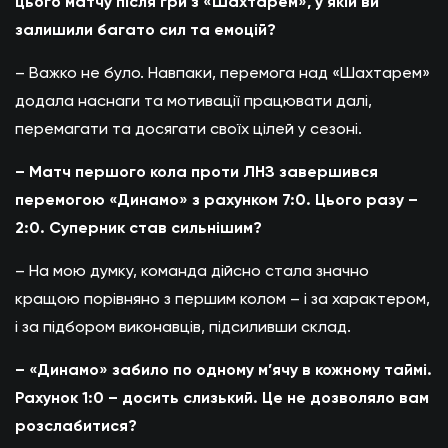
цього матчу після гри з «Шахтарем», у якій ви
залишили багато сил та емоцій?
– Важко не було. Навпаки, перемога над «Шахтарем»
додала наснаги та мотивації працювати далі,
перемагати та досягати своїх цілей у сезоні.
– Матч першого кола проти ЛНЗ завершився
перемогою «Динамо» з рахунком 7:0. Цього разу –
2:0. Суперник став сильнішим?
– На мою думку, команда дійсно стала значно
кращою порівняно з першим колом – і за характером,
і за підбором виконавців, підсиливши склад.
– «Динамо» забило по одному м’ячу в кожному таймі.
Рахунок 1:0 – досить слизький. Це не дозволяло вам
розслабитися?