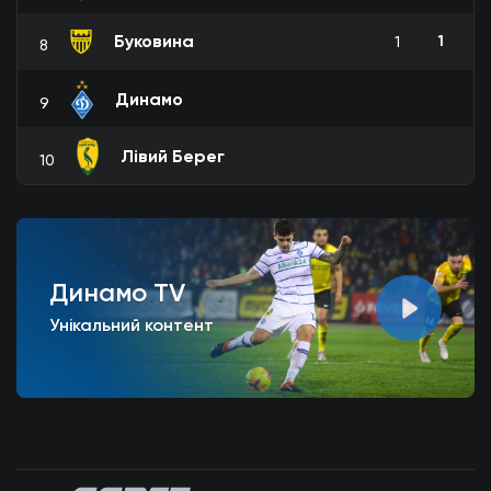
Буковина
1
1
8
Динамо
9
Лівий Берег
10
Динамо TV
Унікальний контент