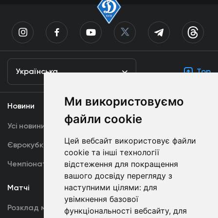
Українська
Top
Ми використовуємо
Новини
Медіа
файли cookie
Усі новини
Динамо TV
Цей вебсайт використовує файли
Єврокубки
Фотогалерея
cookie та інші технології
Чемпіонат України
відстеження для покращення
Акредитація
вашого досвіду перегляду з
наступними цілями:
для
Матчі
Команда
увімкнення базової
Розклад матчів
Перша команда
функціональності вебсайту
,
для