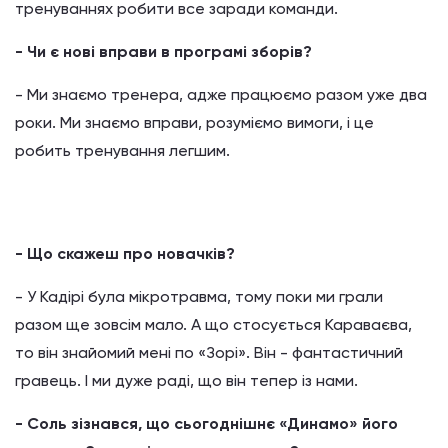
тренуваннях робити все заради команди.
- Чи є нові вправи в програмі зборів?
- Ми знаємо тренера, адже працюємо разом уже два
роки. Ми знаємо вправи, розуміємо вимоги, і це
робить тренування легшим.
- Що скажеш про новачків?
- У Кадірі була мікротравма, тому поки ми грали
разом ще зовсім мало. А що стосується Караваєва,
то він знайомий мені по «Зорі». Він - фантастичний
гравець. І ми дуже раді, що він тепер із нами.
- Соль зізнався, що сьогоднішнє «Динамо» його