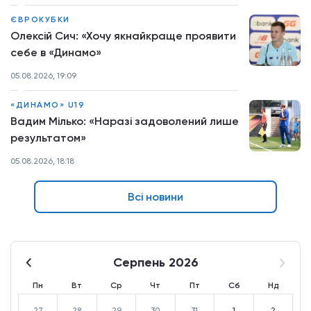
ЄВРОКУБКИ
Олексій Сич: «Хочу якнайкраще проявити
себе в «Динамо»
05.08.2026, 19:09
«ДИНАМО» U19
Вадим Мілько: «Наразі задоволений лише
результатом»
05.08.2026, 18:18
Всі новини
Серпень 2026
Пн
Вт
Ср
Чт
Пт
Сб
Нд
27
28
29
30
31
1
2