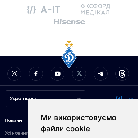
Українська
Top
Ми використовуємо
Новини
Медіа
файли cookie
Усі новини
Динамо TV