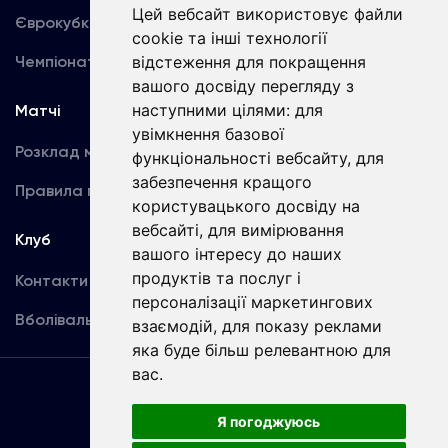
Цей вебсайт використовує файли
Єврокубки
Фотогалерея
cookie та інші технології
Чемпіонат України
відстеження для покращення
Акредитація
вашого досвіду перегляду з
наступними цілями:
для
Матчі
Команда
увімкнення базової
Розклад матчів
Перша команда
функціональності вебсайту
,
для
забезпечення кращого
Правила поведінки
U19
користувацького досвіду на
вебсайті
,
для вимірювання
Клуб
вашого інтересу до наших
продуктів та послуг і
Контакти
персоналізації маркетингових
Вболівальникам
взаємодій
,
для показу реклами
яка буде більш релевантною для
вас
.
Угода
користувача
Я погоджуюсь