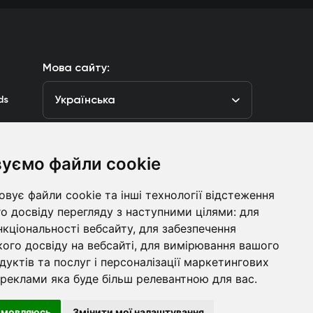
Мова сайту:
Українська
ds
уємо файли cookie
луб
вує файли cookie та інші технології відстеження
Контакти
о досвіду перегляду з наступними цілями:
для
нкціональності вебсайту
,
для забезпечення
болівальникам
ого досвіду на вебсайті
,
для вимірювання вашого
дуктів та послуг і персоналізації маркетингових
 реклами яка буде більш релевантною для вас
.
ht © ФК «Динамо» Київ
Розроблено
дмовляюсь
Змінити мої налаштування