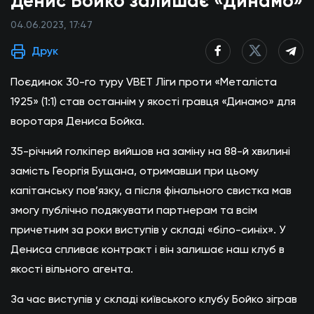
Денис Бойко залишає «Динамо»
04.06.2023, 17:47
Друк
Поєдинок 30-го туру VBET Ліги проти «Металіста
1925» (1:1) став останнім у якості гравця «Динамо» для
воротаря Дениса Бойка.
35-річний голкіпер вийшов на заміну на 88-й хвилині
замість Георгія Бущана, отримавши при цьому
капітанську пов’язку, а після фінального свистка мав
змогу публічно подякувати партнерам та всім
причетним за роки виступів у складі «біло-синіх». У
Дениса спливає контракт і він залишає наш клуб в
якості вільного агента.
За час виступів у складі київського клубу Бойко зіграв