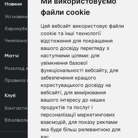
Ми використовуємо
Новини
Медіа
файли cookie
Усі новини
Динамо TV
Цей вебсайт використовує файли
Єврокубки
Фотогалерея
cookie та інші технології
Чемпіонат України
Акредитація
відстеження для покращення
вашого досвіду перегляду з
наступними цілями:
для
Матчі
Команда
увімкнення базової
Розклад матчів
Перша команда
функціональності вебсайту
,
для
забезпечення кращого
Правила поведінки
U19
користувацького досвіду на
вебсайті
,
для вимірювання
Клуб
вашого інтересу до наших
продуктів та послуг і
Контакти
персоналізації маркетингових
Вболівальникам
взаємодій
,
для показу реклами
яка буде більш релевантною для
вас
.