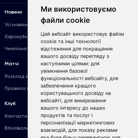
Ми використовуємо
Новини
Медіа
файли cookie
Усі новини
Динамо TV
Цей вебсайт використовує файли
Єврокубки
Фотогалерея
cookie та інші технології
Чемпіонат України
Акредитація
відстеження для покращення
вашого досвіду перегляду з
наступними цілями:
для
Матчі
Команда
увімкнення базової
Розклад матчів
Перша команда
функціональності вебсайту
,
для
забезпечення кращого
Правила поведінки
U19
користувацького досвіду на
вебсайті
,
для вимірювання
Клуб
вашого інтересу до наших
продуктів та послуг і
Контакти
персоналізації маркетингових
Вболівальникам
взаємодій
,
для показу реклами
яка буде більш релевантною для