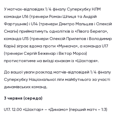
У матчах-відповідях 1/4 фіналу Суперкубку НЛМ
команди U16 (тренери Роман Шпиця та Андрій
Фартушняк) і U14 (тренери Дмитро Мальцев і Олексій
Смагін) прийматимуть однолітків із «Лівого Берега»,
команда U15 (тренери Олексій Прилепов і Володимир
Карін) зіграє вдома проти «Мункача», а команда U17
(тренери Сергій Беженар і Віктор Мороз)
протистоятиме на виїзді юнакам із «Шахтаря».
До вашої уваги розклад матчів-відповідей 1/4 фіналу
Суперкубку Національної ліги майбутнього за участі
динамівських команд.
3 червня (середа)
U17. 12.00 «Шахтар» – «Динамо» (перший матч – 1:3)