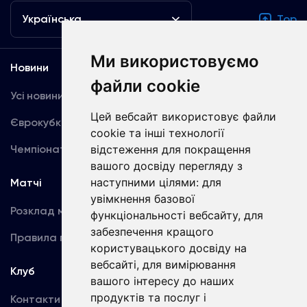
Українська
Top
Ми використовуємо
Новини
Медіа
файли cookie
Усі новини
Динамо TV
Цей вебсайт використовує файли
Єврокубки
Фотогалерея
cookie та інші технології
Чемпіонат України
Акредитація
відстеження для покращення
вашого досвіду перегляду з
наступними цілями:
для
Матчі
Команда
увімкнення базової
Розклад матчів
Перша команда
функціональності вебсайту
,
для
забезпечення кращого
Правила поведінки
U19
користувацького досвіду на
вебсайті
,
для вимірювання
Клуб
вашого інтересу до наших
продуктів та послуг і
Контакти