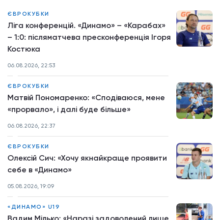
ЄВРОКУБКИ
Ліга конференцій. «Динамо» – «Карабах»
– 1:0: післяматчева пресконференція Ігоря
Костюка
06.08.2026, 22:53
ЄВРОКУБКИ
Матвій Пономаренко: «Сподіваюся, мене
«прорвало», і далі буде більше»
06.08.2026, 22:37
ЄВРОКУБКИ
Олексій Сич: «Хочу якнайкраще проявити
себе в «Динамо»
05.08.2026, 19:09
«ДИНАМО» U19
Вадим Мілько: «Наразі задоволений лише