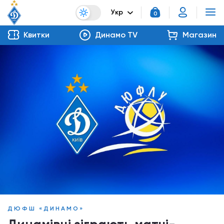
Укр
0
Квитки
Динамо TV
Магазин
ДЮФШ «ДИНАМО»