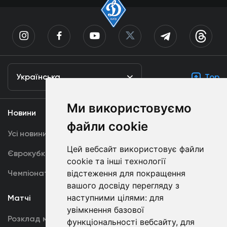
Українська
Top
Ми використовуємо
Новини
Медіа
файли cookie
Усі новини
Динамо TV
Цей вебсайт використовує файли
Єврокубки
Фотогалерея
cookie та інші технології
Чемпіонат України
Акредитація
відстеження для покращення
вашого досвіду перегляду з
наступними цілями:
для
Матчі
Команда
увімкнення базової
Розклад матчів
Перша команда
функціональності вебсайту
,
для