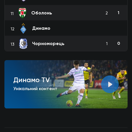
Оболонь
1
2
11
Динамо
12
Чорноморець
0
1
13
Динамо TV
Унікальний контент