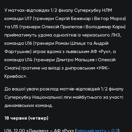
У матчах-відповідях 1/2 фіналу Суперкубку НЛМ
команди U17 (тренери Сергій Беженар і Віктор Мороз)
та U15 (тренери Олексій Прилепов і Володимир Карін)
прийматимуть удома однолітків із черкаського ЛНЗ,
команда U16 (тренери Роман Шпиця та Андрій
Фартушняк) зіграє вдома з львівським АФ «Рух», а
команда U14 (тренери Дмитро Мальцев і Олексій
Смагін) гратиме на виїзді з дніпровським «УФК-
Кривбас».
До вашої уваги розклад матчів-відповідей 1/2 фіналу
Суперкубку Національної ліги майбутнього за участі
динамівських команд.
18 червня (четвер)
U16. 12.00 «Динамо» – АФ «Рух» (
перший матч – 0:2
)