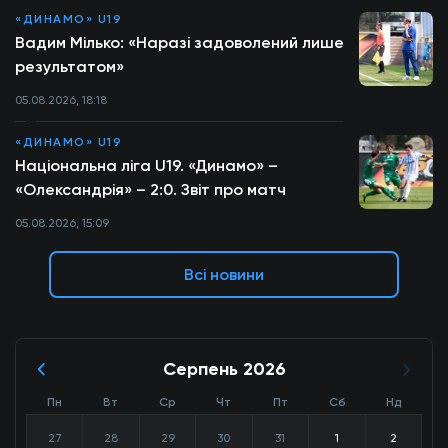
«ДИНАМО» U19
Вадим Мілько: «Наразі задоволений лише
результатом»
05.08.2026, 18:18
«ДИНАМО» U19
Національна ліга U19. «Динамо» –
«Олександрія» – 2:0. Звіт про матч
05.08.2026, 15:09
Всі новини
Серпень 2026
Пн
Вт
Ср
Чт
Пт
Сб
Нд
27
28
29
30
31
1
2