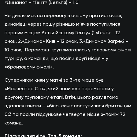
«Динамо» - «Гент» (Бельгія) – 1:0
Не дивлячись на перемогу в очному протистоянні,
динамівці через гіршу різницю мʼячів поступилися
першим місцем бельгійському Генту» (1.«Гент» - 12
очок, 2.«Динамо» Київ - 12 очок, 3.«Динамо» Загреб –
10 очок). Переможці груп змагались у головному фіналі
турніру, а команди, що посіли другі місця – у
«бронзовому фіналі».
Суперником киян у матчі за 3-тє місце був
«Манчестер Сіті», який вони вже перемагали у
другому груповому етапі. Втім, цього разу втома
вдалася взнаки – «біло-сині» поступилися британцям
0:3 та посіли підсумкове четверте місце з-поміж 72
команд.
Підсумки турніру. Топ-5 команд: