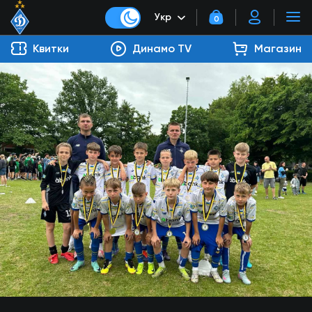
Укр
0
Квитки
Динамо TV
Магазин