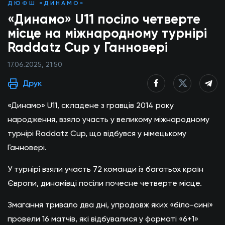
ДЮФШ «ДИНАМО»
«Динамо» U11 посіло четверте
місце на міжнародному турнірі
Raddatz Cup у Ганновері
17.06.2025, 21:50
Друк
«Динамо» U11, складене з гравців 2014 року
народження, взяло участь у великому міжнародному
турнірі Raddatz Cup, що відбувся у німецькому
Ганновері.
У турнірі взяли участь 72 команди із багатьох країн
Європи, динамівці посіли почесне четверте місце.
Змагання тривало два дні, упродовж яких «біло-сині»
провели 16 матчів, які відбувалися у форматі «6+1»