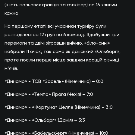
(шість польових гравців та голкіпер) по 16 хвилин
кожна.
На першому етапі всі учасники турніру були
розподілені на 12 груп по 6 команд. Здобувши три
перемоги та двічі зігравши внічию, «біло-сині»
набрали 11 очок, так само як данський «Ольборг»,
проте посіли перше місце завдяки кращій різниці
мʼячів.
«Динамо» - ТСВ «Засель» (Німеччина) – 0:0
«Динамо» - «Темпо» Прага (Чехія) – 7:0
«Динамо» - «Фортуна» Целле (Німеччина) – 3:0
«Динамо» - «Ольборг» (Данія) – 3:3
«Динамо» - «Бабельсберг» (Німеччина) – 10:0