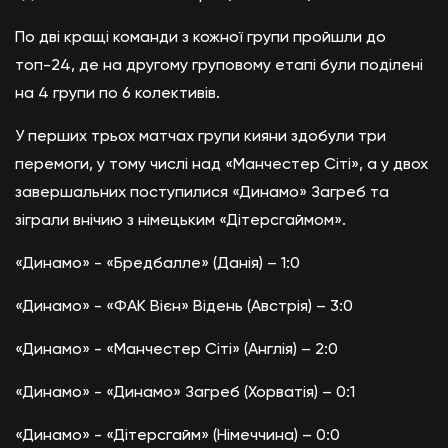
По дві кращі команди з кожної групи пройшли до
топ-24, де на другому груповому етапі були поділені
на 4 групи по 6 колективів.
У перших трьох матчах групи кияни здобули три
перемоги, у тому числі над «Манчестер Сіті», а у двох
завершальних поступилися «Динамо» Загреб та
зіграли внічию з німецьким «Дітерсгаймом».
«Динамо» - «Бредбалле» (Данія) – 1:0
«Динамо» - «ФАК Вієн» Відень (Австрія) – 3:0
«Динамо» - «Манчестер Сіті» (Англія) – 2:0
«Динамо» - «Динамо» Загреб (Хорватія) – 0:1
«Динамо» - «Дітерсгайм» (Німеччина) – 0:0