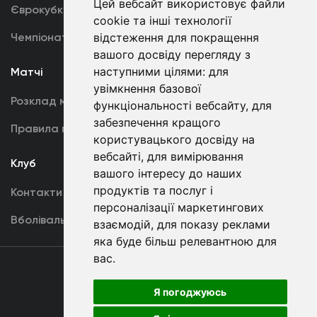
Цей вебсайт використовує файли
Єврокубки
Фотогалерея
cookie та інші технології
Чемпіонат України
відстеження для покращення
Акредитація
вашого досвіду перегляду з
наступними цілями:
для
Матчі
Команда
увімкнення базової
Розклад матчів
Перша команда
функціональності вебсайту
,
для
забезпечення кращого
Правила поведінки
U19
користувацького досвіду на
вебсайті
,
для вимірювання
Клуб
вашого інтересу до наших
продуктів та послуг і
Контакти
персоналізації маркетингових
Вболівальникам
взаємодій
,
для показу реклами
яка буде більш релевантною для
вас
.
Угода
користувача
Я погоджуюсь