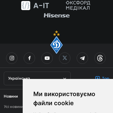
Українська
Top
Ми використовуємо
Новини
Медіа
файли cookie
Усі новини
Динамо TV