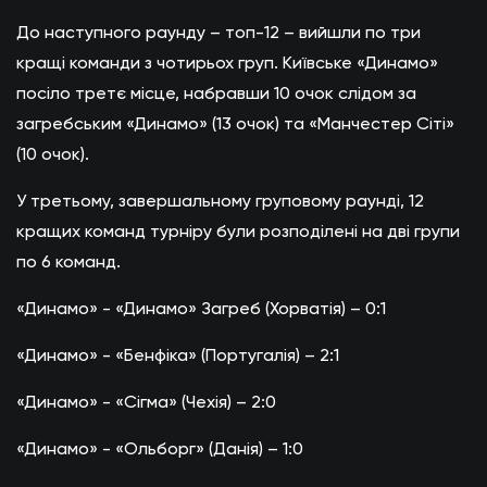
До наступного раунду – топ-12 – вийшли по три
кращі команди з чотирьох груп. Київське «Динамо»
посіло третє місце, набравши 10 очок слідом за
загребським «Динамо» (13 очок) та «Манчестер Сіті»
(10 очок).
У третьому, завершальному груповому раунді, 12
кращих команд турніру були розподілені на дві групи
по 6 команд.
«Динамо» - «Динамо» Загреб (Хорватія) – 0:1
«Динамо» - «Бенфіка» (Португалія) – 2:1
«Динамо» - «Сігма» (Чехія) – 2:0
«Динамо» - «Ольборг» (Данія) – 1:0