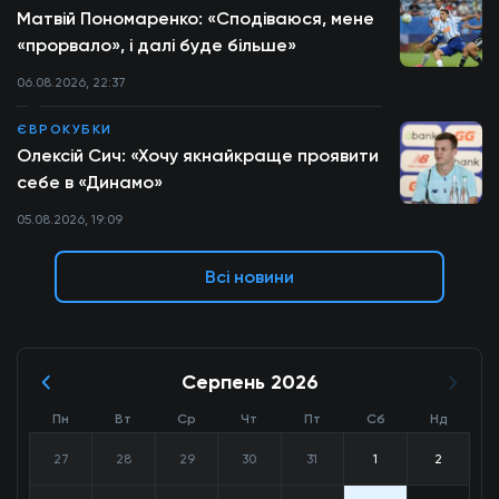
Матвій Пономаренко: «Сподіваюся, мене
«прорвало», і далі буде більше»
06.08.2026, 22:37
ЄВРОКУБКИ
Олексій Сич: «Хочу якнайкраще проявити
себе в «Динамо»
05.08.2026, 19:09
Всі новини
Серпень 2026
Пн
Вт
Ср
Чт
Пт
Сб
Нд
27
28
29
30
31
1
2