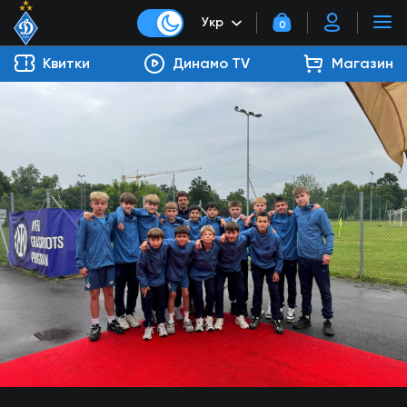
Укр
0
Квитки
Динамо TV
Магазин