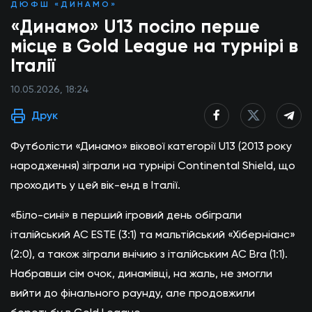
ДЮФШ «ДИНАМО»
«Динамо» U13 посіло перше
місце в Gold League на турнірі в
Італії
10.05.2026, 18:24
Друк
Футболісти «Динамо» вікової категорії U13 (2013 року
народження) зіграли на турнірі Continental Shield, що
проходить у цей вік-енд в Італії.
«Біло-сині» в перший ігровий день обіграли
італійський AC ESTE (3:1) та мальтійський «Хіберніанс»
(2:0), а також зіграли внічию з італійським АС Bra (1:1).
Набравши сім очок, динамівці, на жаль, не змогли
вийти до фінального раунду, але продовжили