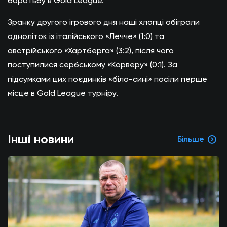
боротьбу в Gold League.
Зранку другого ігрового дня наші хлопці обіграли
одноліток із італійського «Лечче» (1:0) та
австрійського «Хартберга» (3:2), після чого
поступилися сербському «Корверу» (0:1). За
підсумками цих поєдинків «біло-сині» посіли перше
місце в Gold League турніру.
Інші новини
Більше