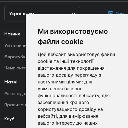
Українська
Top
Ми використовуємо
Новини
Медіа
файли cookie
Усі новини
Динамо TV
Цей вебсайт використовує файли
Єврокубки
Фотогалерея
cookie та інші технології
Чемпіонат України
відстеження для покращення
Акредитація
вашого досвіду перегляду з
наступними цілями:
для
Матчі
Команда
увімкнення базової
Розклад матчів
Перша команда
функціональності вебсайту
,
для
забезпечення кращого
Правила поведінки
U19
користувацького досвіду на
вебсайті
,
для вимірювання
Клуб
вашого інтересу до наших