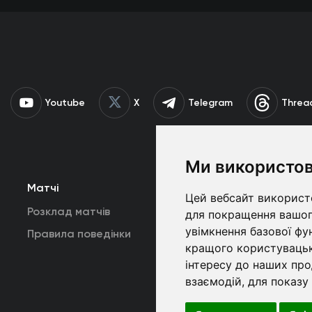
Youtube
X
Telegram
Threa
Ми використов
Матчі
Команда
К
Цей вебсайт використо
Розклад матчів
Перша команда
для покращення вашог
увімкнення базової фу
Правила поведінки
U19
В
кращого користувацьк
інтересу до наших про
взаємодій
,
для показу
Copyrig