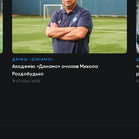
ДЮФШ «ДИНАМО»
Академію «Динамо» очолив Микола
«
Роздобудько
р
31.07.2026, 16:00
0