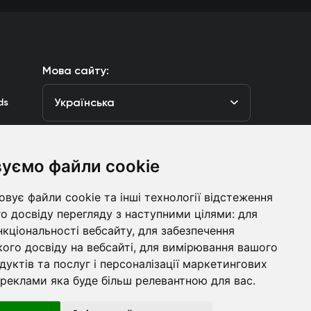
Мова сайту:
Українська
ds
уємо файли cookie
луб
вує файли cookie та інші технології відстеження
Контакти
о досвіду перегляду з наступними цілями:
для
нкціональності вебсайту
,
для забезпечення
болівальникам
ого досвіду на вебсайті
,
для вимірювання вашого
дуктів та послуг і персоналізації маркетингових
 реклами яка буде більш релевантною для вас
.
ht © ФК «Динамо» Київ
Розроблено