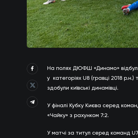
На полях ДЮФШ «Динамо» відбулис
у категоріях U8 (гравці 2018 р.н.) 
здобули київські динамівці.
У фіналі Кубку Києва серед кома
«Чайку» з рахунком 7:2.
У матчі за титул серед команд U7