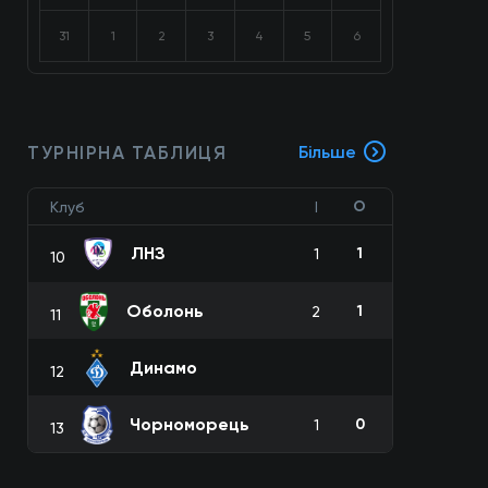
31
1
2
3
4
5
6
ТУРНІРНА ТАБЛИЦЯ
Більше
О
Клуб
І
ЛНЗ
1
1
10
Оболонь
1
2
11
Динамо
12
Чорноморець
0
1
13