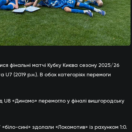
я фінальні матчі Кубку Києва сезону 2025/26
та U7 (2019 р.н.). В обох категоріях перемоги
нд U8 «Динамо» перемогло у фіналі вишгородську
 «біло-сині» здолали «Локомотив» із рахунком 1:0.