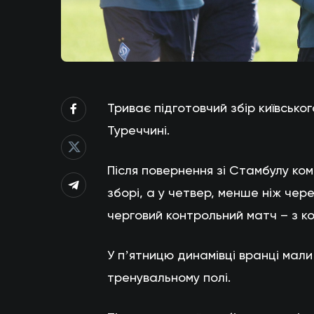
Триває підготовчий збір київськ
Туреччині.
Після повернення зі Стамбулу ко
зборі, а у четвер, менше ніж чер
черговий контрольний матч – з к
У пʼятницю динамівці вранці мал
тренувальному полі.