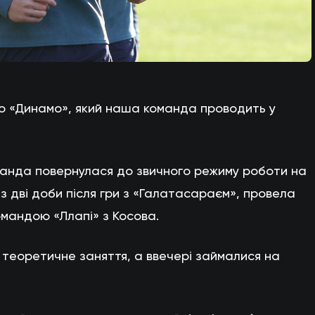
ого «Динамо», який наша команда проводить у
манда повернулася до звичного режиму роботи на
ез дві доби після гри з «Галатасараєм», провела
омандою «Ллапі» з Косова.
и теоретичне заняття, а ввечері займалися на