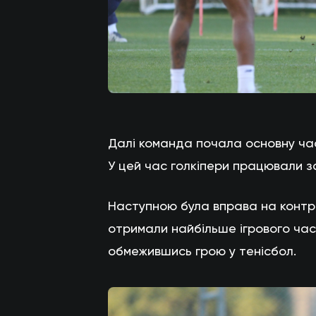
Далі команда почала основну ча
У цей час голкіпери працювали 
Наступною була вправа на контрол
отримали найбільше ігрового часу
обмежившись грою у тенісбол.