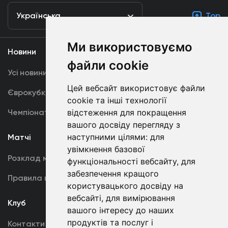
Українська
Top
Ми використовуємо
Новини
Медіа
файли cookie
Усі новини
Динамо TV
Цей вебсайт використовує файли
Єврокубки
Фотогалерея
cookie та інші технології
Чемпіонат України
відстеження для покращення
Акредитація
вашого досвіду перегляду з
наступними цілями:
для
Матчі
Команда
увімкнення базової
Розклад матчів
Перша команда
функціональності вебсайту
,
для
забезпечення кращого
Правила поведінки
U19
користувацького досвіду на
вебсайті
,
для вимірювання
Клуб
вашого інтересу до наших
продуктів та послуг і
Контакти