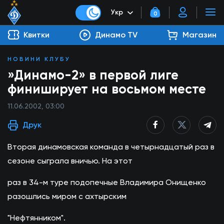
Укр
0
Квитки
Динамо TV
Магазин
НОВИНИ КЛУБУ
»Динамо-2» в первой лиге
финиширует на восьмом месте
11.06.2002, 03:00
Друк
Вторая динамовская команда в четырнадцатый раз в
сезоне сыграла вничью. На этот
раз в 34-м туре подопечные Владимира Онищенко
разошлись миром с ахтырским
"Нефтянником".