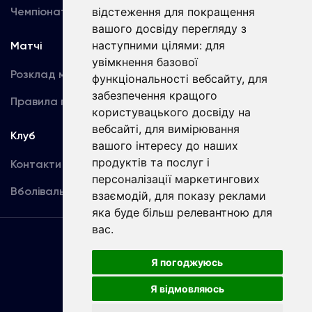
Чемпіонат України
відстеження для покращення
Акредитація
вашого досвіду перегляду з
наступними цілями:
для
Матчі
Команда
увімкнення базової
Розклад матчів
Перша команда
функціональності вебсайту
,
для
забезпечення кращого
Правила поведінки
U19
користувацького досвіду на
вебсайті
,
для вимірювання
Клуб
вашого інтересу до наших
продуктів та послуг і
Контакти
персоналізації маркетингових
Вболівальникам
взаємодій
,
для показу реклами
яка буде більш релевантною для
вас
.
Угода
користувача
Я погоджуюсь
Я відмовляюсь
Copyright © ФК «Динамо» Київ