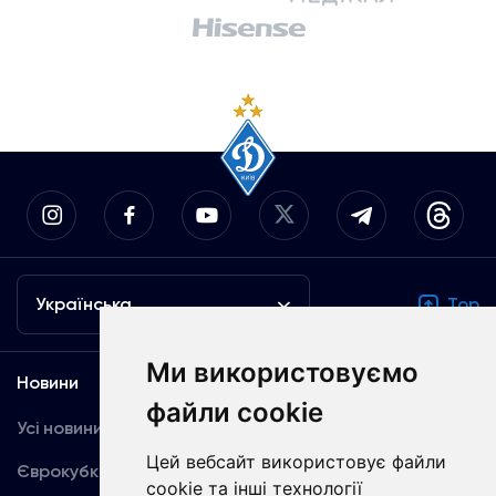
Українська
Top
Ми використовуємо
Новини
Медіа
файли cookie
Усі новини
Динамо TV
Цей вебсайт використовує файли
Єврокубки
Фотогалерея
cookie та інші технології