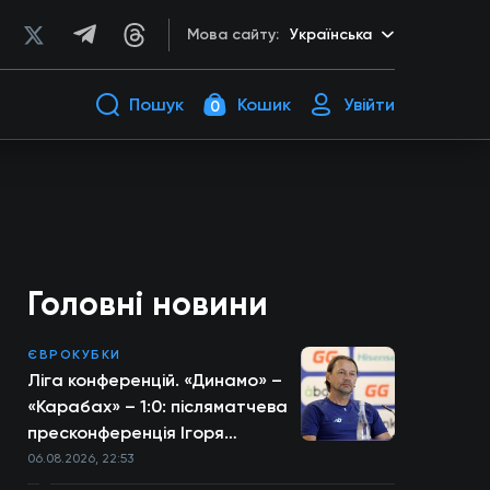
Мова сайту:
Українська
Пошук
Кошик
Увійти
0
Головні новини
ЄВРОКУБКИ
Ліга конференцій. «Динамо» –
«Карабах» – 1:0: післяматчева
пресконференція Ігоря
Костюка
06.08.2026, 22:53