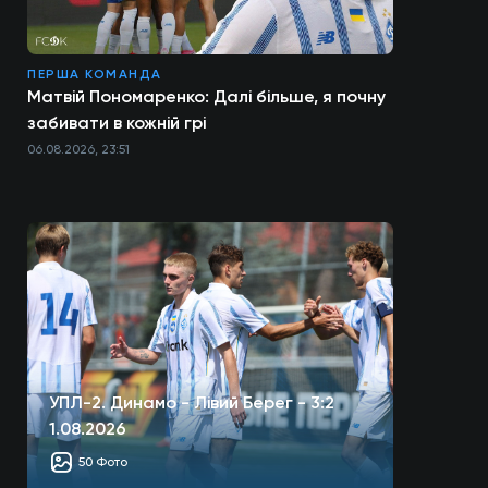
ПЕРША КОМАНДА
Матвій Пономаренко: Далі більше, я почну
забивати в кожній грі
06.08.2026, 23:51
УПЛ-2. Динамо - Лівий Берег - 3:2
1.08.2026
50 Фото