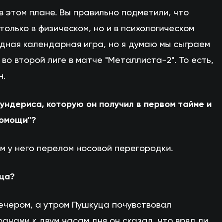
в этом плане. Вы правильно подметили, что
только в физическом, но и в психологическом
едная календарная игра, но я думаю мы сыграем
во второй лиге в матче "Металлиста-2". То есть,
н.
ундериса, которую он получил в первом тайме и
помощи"?
м у него перелом носовой перегородки.
уца?
 вечером, а утром Пушкуца почувствовал
ачами к двум часам дня он сказал, что вряд ли