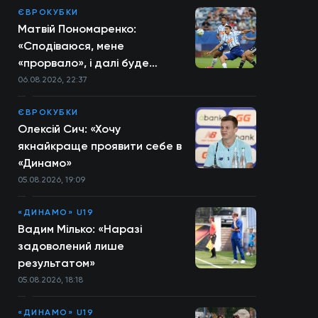
ЄВРОКУБКИ
Матвій Пономаренко:
«Сподіваюся, мене
«прорвало», і далі буде
більше»
06.08.2026, 22:37
ЄВРОКУБКИ
Олексій Сич: «Хочу
якнайкраще проявити себе в
«Динамо»
05.08.2026, 19:09
«ДИНАМО» U19
Вадим Мілько: «Наразі
задоволений лише
результатом»
05.08.2026, 18:18
«ДИНАМО» U19