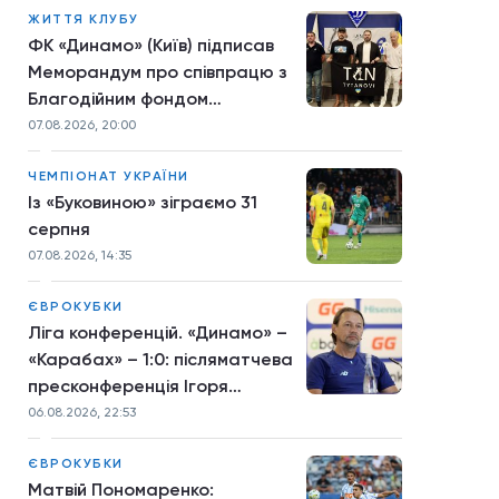
ЖИТТЯ КЛУБУ
ФК «Динамо» (Київ) підписав
Меморандум про співпрацю з
Благодійним фондом
TYTANOVI
07.08.2026, 20:00
ЧЕМПІОНАТ УКРАЇНИ
Із «Буковиною» зіграємо 31
серпня
07.08.2026, 14:35
ЄВРОКУБКИ
Ліга конференцій. «Динамо» –
«Карабах» – 1:0: післяматчева
пресконференція Ігоря
Костюка
06.08.2026, 22:53
ЄВРОКУБКИ
Матвій Пономаренко: