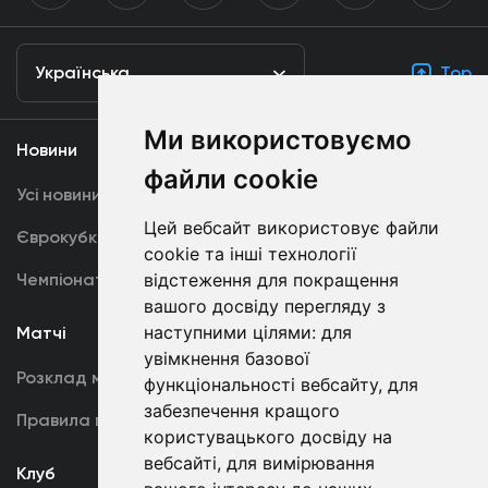
Українська
Top
Ми використовуємо
Новини
Медіа
файли cookie
Усі новини
Динамо TV
Цей вебсайт використовує файли
Єврокубки
Фотогалерея
cookie та інші технології
Чемпіонат України
відстеження для покращення
Акредитація
вашого досвіду перегляду з
наступними цілями:
для
Матчі
Команда
увімкнення базової
Розклад матчів
Перша команда
функціональності вебсайту
,
для
забезпечення кращого
Правила поведінки
U19
користувацького досвіду на
вебсайті
,
для вимірювання
Клуб