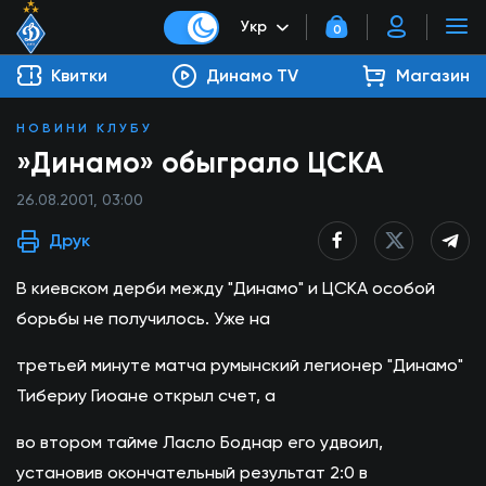
Укр
0
Квитки
Динамо TV
Магазин
НОВИНИ КЛУБУ
»Динамо» обыграло ЦСКА
26.08.2001, 03:00
Друк
В киевском дерби между "Динамо" и ЦСКА особой
борьбы не получилось. Уже на
третьей минуте матча румынский легионер "Динамо"
Тибериу Гиоане открыл счет, а
во втором тайме Ласло Боднар его удвоил,
установив окончательный результат 2:0 в