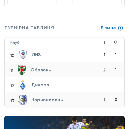
ТУРНІРНА ТАБЛИЦЯ
Більше
О
Клуб
І
ЛНЗ
1
1
10
Оболонь
1
2
11
Динамо
12
Чорноморець
0
1
13