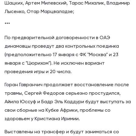
Шацких, Артем Милевский, Тарас Михалик, Владимир
Лысенко, Отар Марцваладзе;
***
По предварительной договоренности в ОАЭ
динамовцы проведут два контрольных поединка
(предположительно 17 января с ФК "Москва" и 23
января с "Цюрихом"). Не исключен вариант
проведения игры и 20 числа.
Горан Гавранчич продолжает восстановление после
травмы, Сергей Федоров серьезно простудился,
Айила Юссуф и Бадр Эль Каддури будут выступать за
свои сборные на Кубке Африки, проблемы со
здоровьем у Кристиана Иримии.
Выставлены на трансфер и будут заниматься со