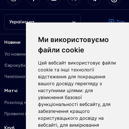
Українська
Top
Ми використовуємо
Новини
Медіа
файли cookie
Усі новини
Динамо TV
Цей вебсайт використовує файли
Єврокубки
Фотогалерея
cookie та інші технології
Чемпіонат України
відстеження для покращення
Акредитація
вашого досвіду перегляду з
наступними цілями:
для
Матчі
Команда
увімкнення базової
Розклад матчів
Перша команда
функціональності вебсайту
,
для
забезпечення кращого
Правила поведінки
U19
користувацького досвіду на
вебсайті
,
для вимірювання
Клуб