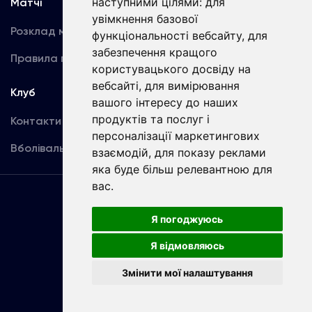
наступними цілями:
для
Матчі
Команда
увімкнення базової
Розклад матчів
Перша команда
функціональності вебсайту
,
для
забезпечення кращого
Правила поведінки
U19
користувацького досвіду на
вебсайті
,
для вимірювання
Клуб
вашого інтересу до наших
продуктів та послуг і
Контакти
персоналізації маркетингових
Вболівальникам
взаємодій
,
для показу реклами
яка буде більш релевантною для
вас
.
Угода
користувача
Я погоджуюсь
Я відмовляюсь
Copyright © ФК «Динамо» Київ
Змінити мої налаштування
Розроблено