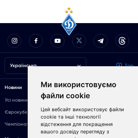
Українська
Top
Ми використовуємо
Новини
Медіа
файли cookie
Усі новини
Динамо TV
Цей вебсайт використовує файли
Єврокубки
Фотогалерея
cookie та інші технології
Чемпіонат України
відстеження для покращення
Акредитація
вашого досвіду перегляду з