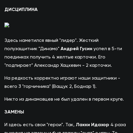
ДИСЦИПЛИНА
Здесь наметился явный "лидер". Жесткий
полузащитник "Динамо"
Андрей Гусин
успел в 5-ти
поединках получить 4 желтые карточки. Его
"подпирает" Александр Хацкевич - 2 карточки.
На редкость корректно играют наши защитники -
всего 3 "горчичника" (Ващук 2, Боднар 1).
Никто из динамовцев не был удален в первом круге.
ЗАМЕНЫ
И здесь есть свои "герои". Так,
Лакки Идахор
4 раза
выходил на замену и был дважды "снят" с игры. То