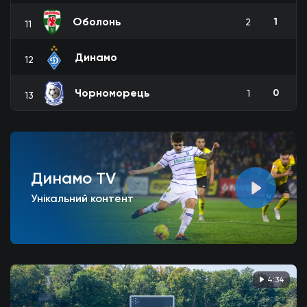
Оболонь
1
2
11
Динамо
12
Чорноморець
0
1
13
Динамо TV
Унікальний контент
4:34