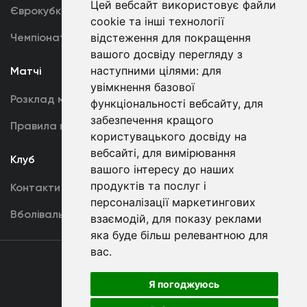
Цей вебсайт використовує файли
Єврокубки
Фотогалерея
cookie та інші технології
Чемпіонат України
відстеження для покращення
Акредитація
вашого досвіду перегляду з
наступними цілями:
для
Матчі
Команда
увімкнення базової
Розклад матчів
Перша команда
функціональності вебсайту
,
для
забезпечення кращого
Правила поведінки
U19
користувацького досвіду на
вебсайті
,
для вимірювання
Клуб
вашого інтересу до наших
продуктів та послуг і
Контакти
персоналізації маркетингових
Вболівальникам
взаємодій
,
для показу реклами
яка буде більш релевантною для
вас
.
Угода
користувача
Я погоджуюсь