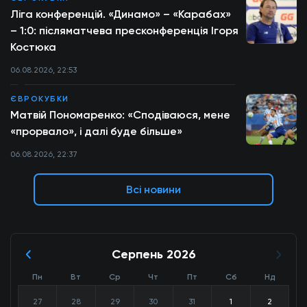
Ліга конференцій. «Динамо» – «Карабах»
– 1:0: післяматчева пресконференція Ігоря
Костюка
06.08.2026, 22:53
ЄВРОКУБКИ
Матвій Пономаренко: «Сподіваюся, мене
«прорвало», і далі буде більше»
06.08.2026, 22:37
Всі новини
Серпень 2026
Пн
Вт
Ср
Чт
Пт
Сб
Нд
27
28
29
30
31
1
2