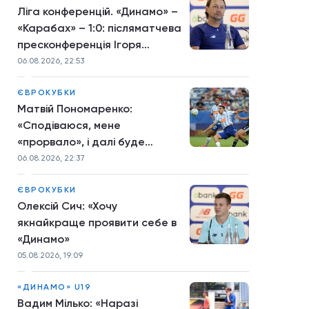
Ліга конференцій. «Динамо» –
«Карабах» – 1:0: післяматчева
пресконференція Ігоря
Костюка
06.08.2026, 22:53
ЄВРОКУБКИ
Матвій Пономаренко:
«Сподіваюся, мене
«прорвало», і далі буде
більше»
06.08.2026, 22:37
ЄВРОКУБКИ
Олексій Сич: «Хочу
якнайкраще проявити себе в
«Динамо»
05.08.2026, 19:09
«ДИНАМО» U19
Вадим Мілько: «Наразі