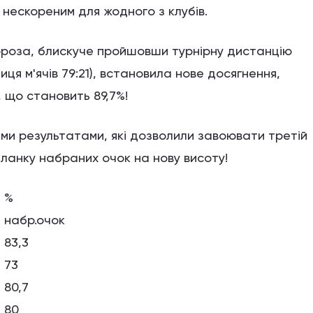
 нескореним для жодного з клубів.
ороза, блискуче пройшовши турнірну дистанцію
ниця м'ячів 79:21), встановила нове досягнення,
 що становить 89,7%!
ими результатами, які дозволили завоювати третій
 планку набраних очок на нову висоту!
%
набр.очок
83,3
73
80,7
80