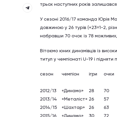
трьох наступних років залишався
У сезоні 2016/17 команда Юрія М
довжиною у 26 турів (+23=1-2, різ
набравши 70 очок із 78 можливих,
Вітаємо юних динамівців із висок
титул у чемпіонаті U-19 і підняти
сезон
чемпіон
ігри
очки
2012/13
«Динамо»
28
70
2013/14
«Металіст»
26
57
2014/15
«Шахтар»
26
63
2015/16
«Динамо»
30
72