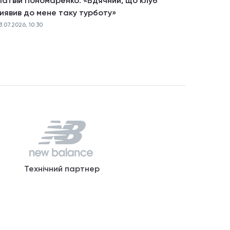
атвій Пономаренко: «Вдячний, що клуб
иявив до мене таку турботу»
3.07.2026, 10:30
Технічний партнер