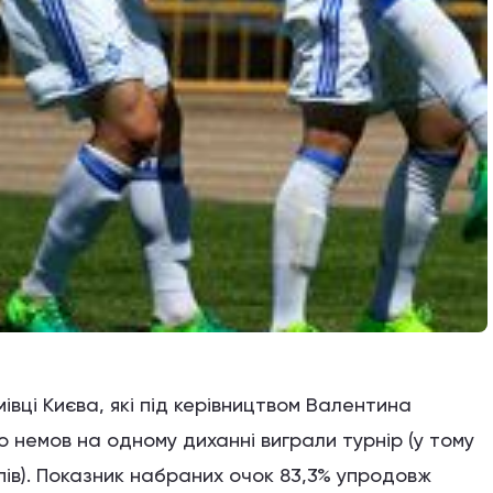
вці Києва, які під керівництвом Валентина
о немов на одному диханні виграли турнір (у тому
пів). Показник набраних очок 83,3% упродовж