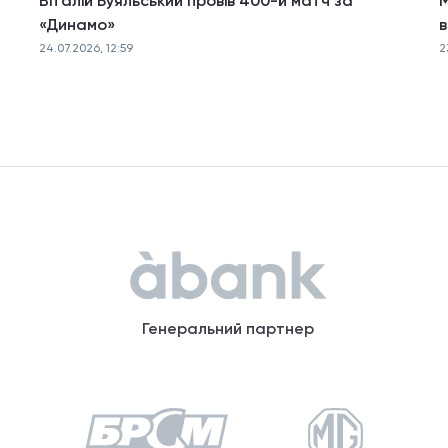
Віталій Буяльський провів 400-й матч за
М
«Динамо»
в
24.07.2026, 12:59
2
Генеральний партнер