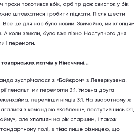
ч трохи покотився вбік, арбітр дає свисток у бік
ожна штовхатися і робити підкати. Після шести
 Все це для нас було новим. Звичайно, ми хлопцям
. А коли звикли, було вже пізно. Наступного дня
и і перемоги.
товариських матчів у Німеччині...
анда зустрічалася з «Байєром» з Леверкузена.
ерії пенальті ми перемогли 3:1. Умовна друга
кенхайма, перемігши німців 3:1. На зворотному ж
магалися з командою «Кобленц», поступившись 0:1,
айму», але хлопцям на рік старшим, і також
 стандартному полі, з тією лише різницею, що