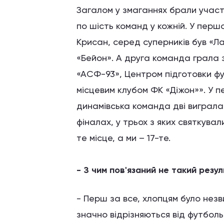
Загалом у змаганнях брали участь
по шість команд у кожній. У перш
Крисан, серед суперників був «Ла
«Бейон». А друга команда грала з
«АСФ-93», Центром підготовки фут
місцевим клубом ФК «Діжон»». У пе
динамівська команда дві виграла 
фіналах, у трьох з яких святкува
те місце, а ми – 17-те.
- З чим пов'язаний не такий резу
- Перш за все, хлопцям було незви
значно відрізняються від футболь