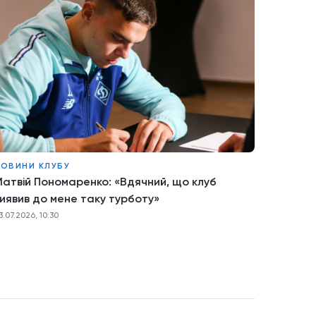
ОВИНИ КЛУБУ
атвій Пономаренко: «Вдячний, що клуб
иявив до мене таку турботу»
3.07.2026, 10:30