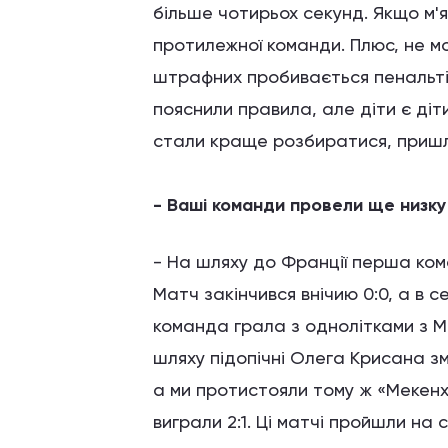
більше чотирьох секунд. Якщо м'я
протилежної команди. Плюс, не м
штрафних пробивається пенальті.
пояснили правила, але діти є діти
стали краще розбиратися, пришл
- Ваші команди провели ще низку 
- На шляху до Франції перша ком
Матч закінчився внічию 0:0, а в с
команда грала з однолітками з Ме
шляху підопічні Олега Крисана з
а ми протистояли тому ж «Мекенх
виграли 2:1. Ці матчі пройшли на