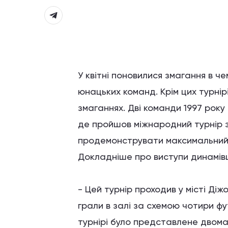
У квітні поновилися змагання в ч
юнацьких команд. Крім цих турнір
змаганнях. Дві команди 1997 рок
де пройшов міжнародний турнір 
продемонструвати максимальний ре
Докладніше про виступи динамівц
- Цей турнір проходив у місті Діжо
грали в залі за схемою чотири фу
турнірі було представлене двома