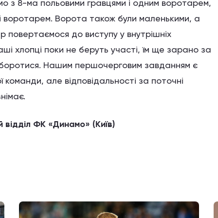
ємо з 8-ма польовими гравцями і одним воротарем,
и і воротарем. Ворота також були маленькими, а
р повертаємося до виступу у внутрішніх
аші хлопці поки не беруть участі, їм ще зарано за
о боротися. Нашим першочерговим завданням є
ї команди, але відповідальності за поточні
німає.
 відділ ФК «Динамо» (Київ)