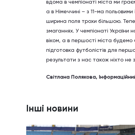
вдома в чемпіонаті міста ми гра
а в Німеччині – з 11-ма польовим
ширина поля трохи більшою. Тепе
змаганнях. У чемпіонаті України н
віком, а в першості міста будем
підготовка футболістів для першо
результати з нас також ніхто не з
Світлана Полякова, Інформаційний
Інші новини