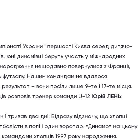
емпіонаті України і першості Києва серед дитячо-
ів, юні динамівці беруть участь у міжнародних
у народження нещодавно повернулися з Франції,
з футзалу. Нашим командам не вдалося
зультат – вони посіли лише 9-те і 17-те місця.
ів розповів тренер команди U-12
Юрій ЛЕНЬ
:
н і тривав два дні. Відразу відзначу, що хлопці
тболісти в полі і один воротар. «Динамо» на цьому
 командами хлопців 1997 року народження.