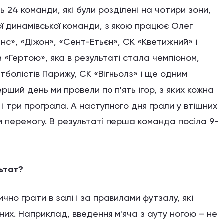
 24 команди, які були розділені на чотири зони,
ої динамівської команди, з якою працює Олег
нс», «Діжон», «Сент-Етьєн», СК «Кветижний» і
 «Гертою», яка в результаті стала чемпіоном,
болістів Парижу, СК «Вігньолз» і ще одним
рший день ми провели по п'ять ігор, з яких кожна
і три програла. А наступного дня грали у втішних
ли перемогу. В результаті перша команда посіла 9-
льтат?
чно грати в залі і за правилами футзалу, які
них. Наприклад, введення м'яча з ауту ногою – не