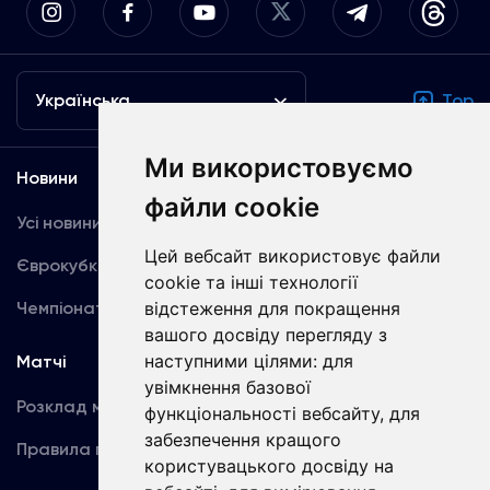
Українська
Top
Ми використовуємо
Новини
Медіа
файли cookie
Усі новини
Динамо TV
Цей вебсайт використовує файли
Єврокубки
Фотогалерея
cookie та інші технології
Чемпіонат України
відстеження для покращення
Акредитація
вашого досвіду перегляду з
наступними цілями:
для
Матчі
Команда
увімкнення базової
Розклад матчів
Перша команда
функціональності вебсайту
,
для
забезпечення кращого
Правила поведінки
U19
користувацького досвіду на