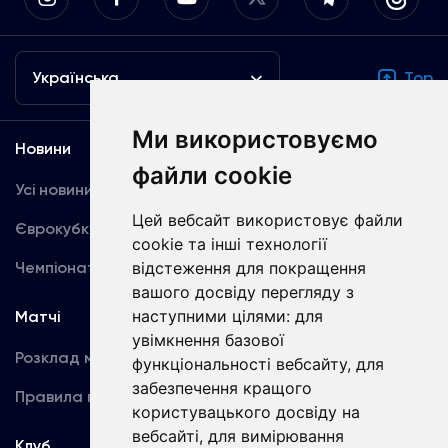
Українська
Top
Ми використовуємо
Новини
Медіа
файли cookie
Усі новини
Динамо TV
Цей вебсайт використовує файли
Єврокубки
Фотогалерея
cookie та інші технології
Чемпіонат України
відстеження для покращення
Акредитація
вашого досвіду перегляду з
наступними цілями:
для
Матчі
Команда
увімкнення базової
Розклад матчів
Перша команда
функціональності вебсайту
,
для
забезпечення кращого
Правила поведінки
U19
користувацького досвіду на
вебсайті
,
для вимірювання
Клуб