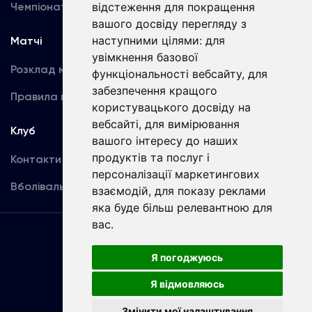
Чемпіонат України
відстеження для покращення
Акредитація
вашого досвіду перегляду з
наступними цілями:
для
Матчі
Команда
увімкнення базової
Розклад матчів
Перша команда
функціональності вебсайту
,
для
забезпечення кращого
Правила поведінки
U19
користувацького досвіду на
вебсайті
,
для вимірювання
Клуб
вашого інтересу до наших
продуктів та послуг і
Контакти
персоналізації маркетингових
Вболівальникам
взаємодій
,
для показу реклами
яка буде більш релевантною для
вас
.
Угода
користувача
Я погоджуюсь
Я відмовляюсь
Copyright © ФК «Динамо» Київ
Змінити мої налаштування