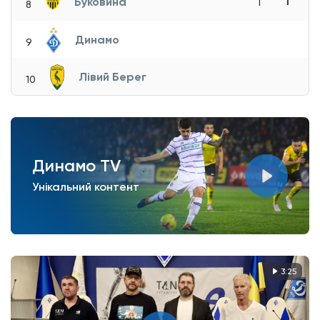
Буковина
1
1
8
Динамо
9
Лівий Берег
10
Динамо TV
Унікальний контент
3:25