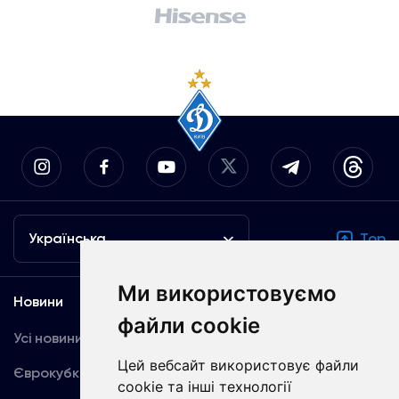
Українська
Top
Ми використовуємо
Новини
Медіа
файли cookie
Усі новини
Динамо TV
Цей вебсайт використовує файли
Єврокубки
Фотогалерея
cookie та інші технології