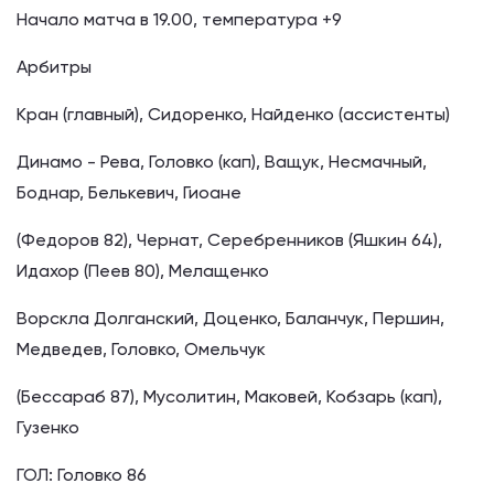
Начало матча в 19.00, температура +9
Арбитры
Кран (главный), Сидоренко, Найденко (ассистенты)
Динамо - Рева, Головко (кап), Ващук, Несмачный,
Боднар, Белькевич, Гиоане
(Федоров 82), Чернат, Серебренников (Яшкин 64),
Идахор (Пеев 80), Мелащенко
Ворскла Долганский, Доценко, Баланчук, Першин,
Медведев, Головко, Омельчук
(Бессараб 87), Мусолитин, Маковей, Кобзарь (кап),
Гузенко
ГОЛ: Головко 86